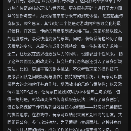
家的目光，那就是“超变热血传奇私服”。这类游戏不仅继承了经
典热血传奇的核心玩法与世界观，更在原有基础上进行了大刀阔
斧的创新与变革，为玩家带来前所未有的游戏体验。 超变热血传
奇私服，顾名思义，其“超变”二字便是对游戏内容极致变化的最
好诠释。在这里，传统的等级限制被大幅打破，玩家能够以惊人
的速度成长，享受快速变强的乐趣。同时，装备系统也经历了翻
天覆地的变化，从属性加成到外观特效，每一件装备都力求独一
无二，让玩家在追求极致战斗力的同时，也能彰显个性风采。 除
了这些显而易见的改变外，超变热血传奇私服还引入了诸多新颖
玩法。比如，更加丰富的副本挑战，不仅考验玩家的操作技巧，
更考验团队之间的默契与协作；独特的宠物系统，让玩家可以携
带强大的宠物伙伴并肩作战，增添战斗的乐趣与策略性；以及激
情四溢的PK战场，让玩家在激烈的对抗中体验热血与荣耀。 值
得一提的是，尽管超变热血传奇私服在玩法上进行了诸多创新，
但它依然保留了传奇系列游戏最核心的精髓——那份对兄弟情谊
的执着追求。在游戏中，玩家可以结识来自五湖四海的朋友，共
同组建公会，参与攻城掠地，为了荣耀与梦想而战。这种并肩作
战、同甘共苦的经历，成为了许多玩家心中最宝贵的回忆。 总