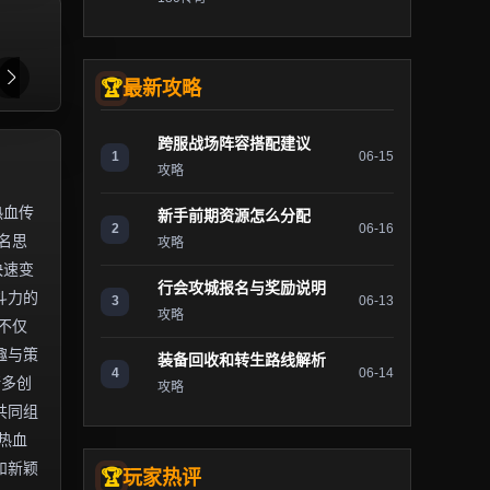
最新攻略
跨服战场阵容搭配建议
1
06-15
攻略
热血传
新手前期资源怎么分配
2
06-16
名思
攻略
快速变
行会攻城报名与奖励说明
斗力的
3
06-13
攻略
不仅
趣与策
装备回收和转生路线解析
4
06-14
诸多创
攻略
共同组
热血
和新颖
玩家热评