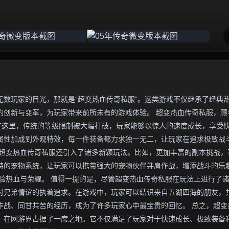
数玩家的目光，那就是“超变热血传奇私服”。这类游戏不仅继承了经典
的创新与变革，为玩家带来前所未有的游戏体验。 超变热血传奇私服，顾
在这里，传统的等级限制被大幅打破，玩家能够以惊人的速度成长，享受
属性加成到外观特效，每一件装备都力求独一无二，让玩家在追求极致战
，超变热血传奇私服还引入了诸多新颖玩法。比如，更加丰富的副本挑战，
特的宠物系统，让玩家可以携带强大的宠物伙伴并肩作战，增添战斗的乐
验热血与荣耀。 值得一提的是，尽管超变热血传奇私服在玩法上进行了
对兄弟情谊的执着追求。在游戏中，玩家可以结识来自五湖四海的朋友，
作战、同甘共苦的经历，成为了许多玩家心中最宝贵的回忆。 总之，超变
，在网游界占据了一席之地。它不仅满足了玩家对于快速成长、极致装备