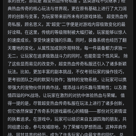
家的目光，那就是“超变热血传奇私服”。这类游戏不仅继承了经
典热血传奇的核心玩法与世界观，更在原有基础上进行了大刀阔
斧的创新与变革，为玩家带来前所未有的游戏体验。 超变热血传
奇私服，顾名思义，其“超变”二字便是对游戏内容极致变化的最
好诠释。在这里，传统的等级限制被大幅打破，玩家能够以惊人
的速度成长，享受快速变强的乐趣。同时，装备系统也经历了翻
天覆地的变化，从属性加成到外观特效，每一件装备都力求独一
无二，让玩家在追求极致战斗力的同时，也能彰显个性风采。 除
了这些显而易见的改变外，超变热血传奇私服还引入了诸多新颖
玩法。比如，更加丰富的副本挑战，不仅考验玩家的操作技巧，
更考验团队之间的默契与协作；独特的宠物系统，让玩家可以携
带强大的宠物伙伴并肩作战，增添战斗的乐趣与策略性；以及激
情四溢的PK战场，让玩家在激烈的对抗中体验热血与荣耀。 值
得一提的是，尽管超变热血传奇私服在玩法上进行了诸多创新，
但它依然保留了传奇系列游戏最核心的精髓——那份对兄弟情谊
的执着追求。在游戏中，玩家可以结识来自五湖四海的朋友，共
同组建公会，参与攻城掠地，为了荣耀与梦想而战。这种并肩作
战、同甘共苦的经历，成为了许多玩家心中最宝贵的回忆。 总