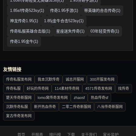
1.85sf传奇轻变无英雄523sy(1)
1.95传奇手游(1)
1.85sf传奇523sy(1)
传奇1.95手游(1)
带英雄的合击传奇(1)
神龙传奇1.95(1)
1.85j金牛合击523sy(1)
传奇私服英雄合击版(1)
星座迷失传奇(1)
03年轻变传奇(1)
传奇1.95金牛(1)
友情链接
传奇私服发布网
我本沉默传奇
诚志开服网
300开服发布网
传奇私服
好玩的传奇网
114素材传奇网
4571传奇发布网
找传奇
楚天传奇新服网
lomo窝传奇发布网
zhaosf
热血传奇sf
沉默传奇私服
新开热血传奇
二零二传奇新服网
八当传奇新服网
复古传奇发布网
首页
开服表
排行榜
下载
关于我们
家长监护