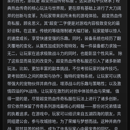
家的目光，那就是“超变热血传奇私服”。这类游戏不仅继承了经
典热血传奇的核心玩法与世界观，更在原有基础上进行了大刀阔
斧的创新与变革，为玩家带来前所未有的游戏体验。 超变热血传
奇私服，顾名思义，其“超变”二字便是对游戏内容极致变化的最
好诠释。在这里，传统的等级限制被大幅打破，玩家能够以惊人
的速度成长，享受快速变强的乐趣。同时，装备系统也经历了翻
天覆地的变化，从属性加成到外观特效，每一件装备都力求独一
无二，让玩家在追求极致战斗力的同时，也能彰显个性风采。 除
了这些显而易见的改变外，超变热血传奇私服还引入了诸多新颖
玩法。比如，更加丰富的副本挑战，不仅考验玩家的操作技巧，
更考验团队之间的默契与协作；独特的宠物系统，让玩家可以携
带强大的宠物伙伴并肩作战，增添战斗的乐趣与策略性；以及激
情四溢的PK战场，让玩家在激烈的对抗中体验热血与荣耀。 值
得一提的是，尽管超变热血传奇私服在玩法上进行了诸多创新，
但它依然保留了传奇系列游戏最核心的精髓——那份对兄弟情谊
的执着追求。在游戏中，玩家可以结识来自五湖四海的朋友，共
同组建公会，参与攻城掠地，为了荣耀与梦想而战。这种并肩作
战、同甘共苦的经历，成为了许多玩家心中最宝贵的回忆。 总