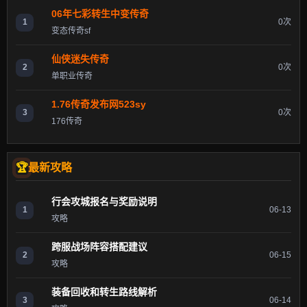
06年七彩转生中变传奇
1
0次
变态传奇sf
仙侠迷失传奇
2
0次
单职业传奇
1.76传奇发布网523sy
3
0次
176传奇
最新攻略
行会攻城报名与奖励说明
1
06-13
攻略
跨服战场阵容搭配建议
2
06-15
攻略
装备回收和转生路线解析
3
06-14