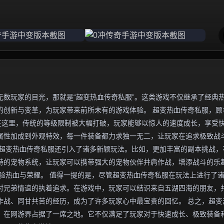
数玩家的目光，那就是“超变热血传奇私服”。这类游戏不仅继承了经典
的创新与变革，为玩家带来前所未有的游戏体验。 超变热血传奇私服，顾
在这里，传统的等级限制被大幅打破，玩家能够以惊人的速度成长，享受
属性加成到外观特效，每一件装备都力求独一无二，让玩家在追求极致战
，超变热血传奇私服还引入了诸多新颖玩法。比如，更加丰富的副本挑战，
特的宠物系统，让玩家可以携带强大的宠物伙伴并肩作战，增添战斗的乐
验热血与荣耀。 值得一提的是，尽管超变热血传奇私服在玩法上进行了
对兄弟情谊的执着追求。在游戏中，玩家可以结识来自五湖四海的朋友，
作战、同甘共苦的经历，成为了许多玩家心中最宝贵的回忆。 总之，超变
，在网游界占据了一席之地。它不仅满足了玩家对于快速成长、极致装备