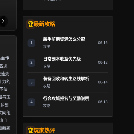
最新攻略
新手前期资源怎么分配
1
06-16
攻略
热血传
日常副本收益优先级
2
06-12
名思
攻略
快速变
装备回收和转生路线解析
斗力的
3
06-14
攻略
不仅
趣与策
行会攻城报名与奖励说明
4
06-13
诸多创
攻略
共同组
热血
和新颖
玩家热评