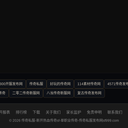
300开服发布网
传奇私服
好玩的传奇网
114素材传奇网
4571传奇发
传奇
二零二传奇新服网
八当传奇新服网
复古传奇发布网
开服表
排行榜
下载
关于我们
家长监护
免责申明
联系我们
© 2026 传奇私服-新开热血传奇sf-单职业传奇-传奇私服发布网sf999.com