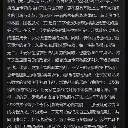
家的目光，那就是“超变热血传奇私服”。这类游戏不仅继承了经
典热血传奇的核心玩法与世界观，更在原有基础上进行了大刀阔
斧的创新与变革，为玩家带来前所未有的游戏体验。 超变热血传
奇私服，顾名思义，其“超变”二字便是对游戏内容极致变化的最
好诠释。在这里，传统的等级限制被大幅打破，玩家能够以惊人
的速度成长，享受快速变强的乐趣。同时，装备系统也经历了翻
天覆地的变化，从属性加成到外观特效，每一件装备都力求独一
无二，让玩家在追求极致战斗力的同时，也能彰显个性风采。 除
了这些显而易见的改变外，超变热血传奇私服还引入了诸多新颖
玩法。比如，更加丰富的副本挑战，不仅考验玩家的操作技巧，
更考验团队之间的默契与协作；独特的宠物系统，让玩家可以携
带强大的宠物伙伴并肩作战，增添战斗的乐趣与策略性；以及激
情四溢的PK战场，让玩家在激烈的对抗中体验热血与荣耀。 值
得一提的是，尽管超变热血传奇私服在玩法上进行了诸多创新，
但它依然保留了传奇系列游戏最核心的精髓——那份对兄弟情谊
的执着追求。在游戏中，玩家可以结识来自五湖四海的朋友，共
同组建公会，参与攻城掠地，为了荣耀与梦想而战。这种并肩作
战、同甘共苦的经历，成为了许多玩家心中最宝贵的回忆。 总