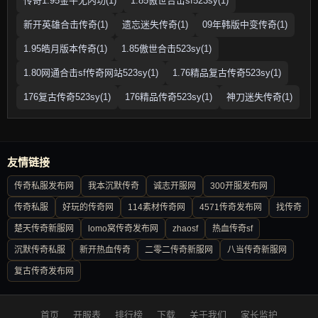
传奇1.95金牛无内功(1)
1.85傲世合击sf523sy(1)
新开英雄合击传奇(1)
遗忘迷失传奇(1)
09年韩版中变传奇(1)
1.95皓月版本传奇(1)
1.85傲世合击523sy(1)
1.80网通合击sf传奇网站523sy(1)
1.76精品复古传奇523sy(1)
176复古传奇523sy(1)
176精品传奇523sy(1)
神刀迷失传奇(1)
友情链接
传奇私服发布网
我本沉默传奇
诚志开服网
300开服发布网
传奇私服
好玩的传奇网
114素材传奇网
4571传奇发布网
找传奇
楚天传奇新服网
lomo窝传奇发布网
zhaosf
热血传奇sf
沉默传奇私服
新开热血传奇
二零二传奇新服网
八当传奇新服网
复古传奇发布网
首页
开服表
排行榜
下载
关于我们
家长监护