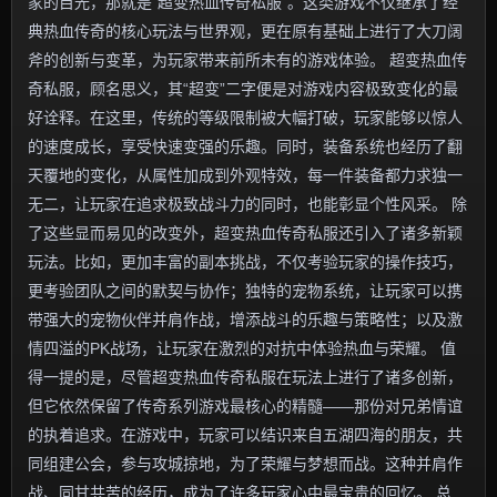
家的目光，那就是“超变热血传奇私服”。这类游戏不仅继承了经
典热血传奇的核心玩法与世界观，更在原有基础上进行了大刀阔
斧的创新与变革，为玩家带来前所未有的游戏体验。 超变热血传
奇私服，顾名思义，其“超变”二字便是对游戏内容极致变化的最
好诠释。在这里，传统的等级限制被大幅打破，玩家能够以惊人
的速度成长，享受快速变强的乐趣。同时，装备系统也经历了翻
天覆地的变化，从属性加成到外观特效，每一件装备都力求独一
无二，让玩家在追求极致战斗力的同时，也能彰显个性风采。 除
了这些显而易见的改变外，超变热血传奇私服还引入了诸多新颖
玩法。比如，更加丰富的副本挑战，不仅考验玩家的操作技巧，
更考验团队之间的默契与协作；独特的宠物系统，让玩家可以携
带强大的宠物伙伴并肩作战，增添战斗的乐趣与策略性；以及激
情四溢的PK战场，让玩家在激烈的对抗中体验热血与荣耀。 值
得一提的是，尽管超变热血传奇私服在玩法上进行了诸多创新，
但它依然保留了传奇系列游戏最核心的精髓——那份对兄弟情谊
的执着追求。在游戏中，玩家可以结识来自五湖四海的朋友，共
同组建公会，参与攻城掠地，为了荣耀与梦想而战。这种并肩作
战、同甘共苦的经历，成为了许多玩家心中最宝贵的回忆。 总