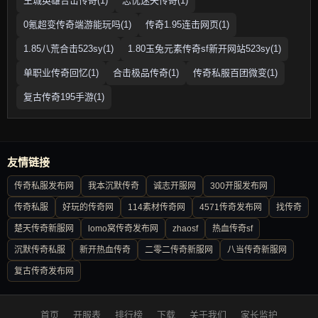
王城英雄合击传奇(1)
忘忧迷失传奇(1)
0氪超变传奇端游能玩吗(1)
传奇1.95连击网页(1)
1.85八荒合击523sy(1)
1.80玉兔元素传奇sf新开网站523sy(1)
单职业传奇回忆(1)
合击极品传奇(1)
传奇私服百团微变(1)
复古传奇195手游(1)
友情链接
传奇私服发布网
我本沉默传奇
诚志开服网
300开服发布网
传奇私服
好玩的传奇网
114素材传奇网
4571传奇发布网
找传奇
楚天传奇新服网
lomo窝传奇发布网
zhaosf
热血传奇sf
沉默传奇私服
新开热血传奇
二零二传奇新服网
八当传奇新服网
复古传奇发布网
首页
开服表
排行榜
下载
关于我们
家长监护