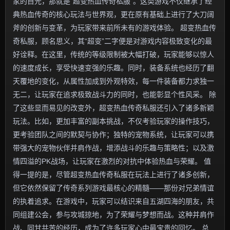
家的目光，那就是“超变热血传奇私服”。这类游戏不仅继承了经
典热血传奇的核心玩法与世界观，更在原有基础上进行了大刀阔
斧的创新与变革，为玩家带来前所未有的游戏体验。 超变热血传
奇私服，顾名思义，其“超变”二字便是对游戏内容极致变化的最
好诠释。在这里，传统的等级限制被大幅打破，玩家能够以惊人
的速度成长，享受快速变强的乐趣。同时，装备系统也经历了翻
天覆地的变化，从属性加成到外观特效，每一件装备都力求独一
无二，让玩家在追求极致战斗力的同时，也能彰显个性风采。 除
了这些显而易见的改变外，超变热血传奇私服还引入了诸多新颖
玩法。比如，更加丰富的副本挑战，不仅考验玩家的操作技巧，
更考验团队之间的默契与协作；独特的宠物系统，让玩家可以携
带强大的宠物伙伴并肩作战，增添战斗的乐趣与策略性；以及激
情四溢的PK战场，让玩家在激烈的对抗中体验热血与荣耀。 值
得一提的是，尽管超变热血传奇私服在玩法上进行了诸多创新，
但它依然保留了传奇系列游戏最核心的精髓——那份对兄弟情谊
的执着追求。在游戏中，玩家可以结识来自五湖四海的朋友，共
同组建公会，参与攻城掠地，为了荣耀与梦想而战。这种并肩作
战、同甘共苦的经历，成为了许多玩家心中最宝贵的回忆。 总