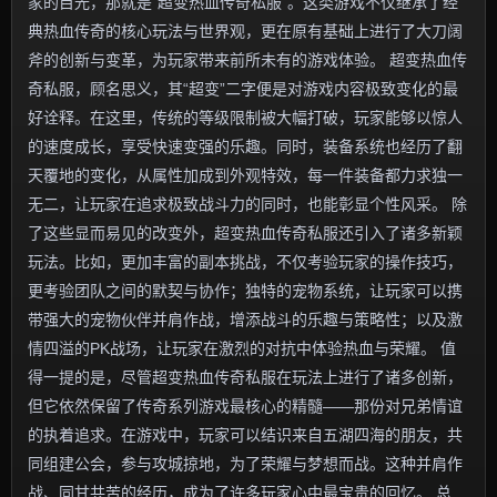
家的目光，那就是“超变热血传奇私服”。这类游戏不仅继承了经
典热血传奇的核心玩法与世界观，更在原有基础上进行了大刀阔
斧的创新与变革，为玩家带来前所未有的游戏体验。 超变热血传
奇私服，顾名思义，其“超变”二字便是对游戏内容极致变化的最
好诠释。在这里，传统的等级限制被大幅打破，玩家能够以惊人
的速度成长，享受快速变强的乐趣。同时，装备系统也经历了翻
天覆地的变化，从属性加成到外观特效，每一件装备都力求独一
无二，让玩家在追求极致战斗力的同时，也能彰显个性风采。 除
了这些显而易见的改变外，超变热血传奇私服还引入了诸多新颖
玩法。比如，更加丰富的副本挑战，不仅考验玩家的操作技巧，
更考验团队之间的默契与协作；独特的宠物系统，让玩家可以携
带强大的宠物伙伴并肩作战，增添战斗的乐趣与策略性；以及激
情四溢的PK战场，让玩家在激烈的对抗中体验热血与荣耀。 值
得一提的是，尽管超变热血传奇私服在玩法上进行了诸多创新，
但它依然保留了传奇系列游戏最核心的精髓——那份对兄弟情谊
的执着追求。在游戏中，玩家可以结识来自五湖四海的朋友，共
同组建公会，参与攻城掠地，为了荣耀与梦想而战。这种并肩作
战、同甘共苦的经历，成为了许多玩家心中最宝贵的回忆。 总