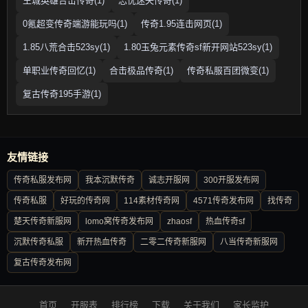
王城英雄合击传奇(1)
忘忧迷失传奇(1)
0氪超变传奇端游能玩吗(1)
传奇1.95连击网页(1)
1.85八荒合击523sy(1)
1.80玉兔元素传奇sf新开网站523sy(1)
单职业传奇回忆(1)
合击极品传奇(1)
传奇私服百团微变(1)
复古传奇195手游(1)
友情链接
传奇私服发布网
我本沉默传奇
诚志开服网
300开服发布网
传奇私服
好玩的传奇网
114素材传奇网
4571传奇发布网
找传奇
楚天传奇新服网
lomo窝传奇发布网
zhaosf
热血传奇sf
沉默传奇私服
新开热血传奇
二零二传奇新服网
八当传奇新服网
复古传奇发布网
首页
开服表
排行榜
下载
关于我们
家长监护