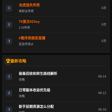
龙虎迷失传奇
1
0次
单职业传奇
76复古523sy
2
0次
176传奇
0氪传奇超变直播
3
0次
变态传奇sf
最新攻略
装备回收和转生路线解析
1
06-14
攻略
日常副本收益优先级
2
06-12
攻略
新手前期资源怎么分配
3
06-16