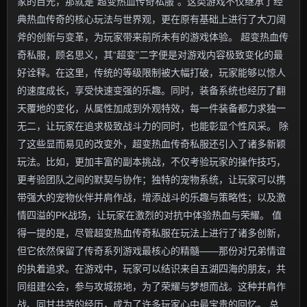
家的目光，那就是“超变热血传奇私服”。这类游戏不仅继承了经
典热血传奇的核心玩法与世界观，更在原有基础上进行了大刀阔
斧的创新与变革，为玩家带来前所未有的游戏体验。 超变热血传
奇私服，顾名思义，其“超变”二字便是对游戏内容极致变化的最
好诠释。在这里，传统的等级限制被大幅打破，玩家能够以惊人
的速度成长，享受快速变强的乐趣。同时，装备系统也经历了翻
天覆地的变化，从属性加成到外观特效，每一件装备都力求独一
无二，让玩家在追求极致战斗力的同时，也能彰显个性风采。 除
了这些显而易见的改变外，超变热血传奇私服还引入了诸多新颖
玩法。比如，更加丰富的副本挑战，不仅考验玩家的操作技巧，
更考验团队之间的默契与协作；独特的宠物系统，让玩家可以携
带强大的宠物伙伴并肩作战，增添战斗的乐趣与策略性；以及激
情四溢的PK战场，让玩家在激烈的对抗中体验热血与荣耀。 值
得一提的是，尽管超变热血传奇私服在玩法上进行了诸多创新，
但它依然保留了传奇系列游戏最核心的精髓——那份对兄弟情谊
的执着追求。在游戏中，玩家可以结识来自五湖四海的朋友，共
同组建公会，参与攻城掠地，为了荣耀与梦想而战。这种并肩作
战、同甘共苦的经历，成为了许多玩家心中最宝贵的回忆。 总