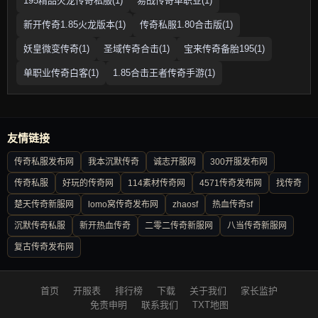
195精品火龙传奇私服(1)
易战传奇单职业(1)
新开传奇1.85火龙版本(1)
传奇私服1.80合击版(1)
妖皇微变传奇(1)
圣域传奇合击(1)
宝来传奇备胎195(1)
单职业传奇白客(1)
1.85合击王者传奇手游(1)
友情链接
传奇私服发布网
我本沉默传奇
诚志开服网
300开服发布网
传奇私服
好玩的传奇网
114素材传奇网
4571传奇发布网
找传奇
楚天传奇新服网
lomo窝传奇发布网
zhaosf
热血传奇sf
沉默传奇私服
新开热血传奇
二零二传奇新服网
八当传奇新服网
复古传奇发布网
首页
开服表
排行榜
下载
关于我们
家长监护
免责申明
联系我们
TXT地图