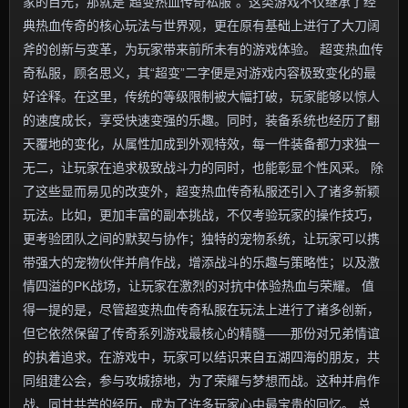
家的目光，那就是“超变热血传奇私服”。这类游戏不仅继承了经
典热血传奇的核心玩法与世界观，更在原有基础上进行了大刀阔
斧的创新与变革，为玩家带来前所未有的游戏体验。 超变热血传
奇私服，顾名思义，其“超变”二字便是对游戏内容极致变化的最
好诠释。在这里，传统的等级限制被大幅打破，玩家能够以惊人
的速度成长，享受快速变强的乐趣。同时，装备系统也经历了翻
天覆地的变化，从属性加成到外观特效，每一件装备都力求独一
无二，让玩家在追求极致战斗力的同时，也能彰显个性风采。 除
了这些显而易见的改变外，超变热血传奇私服还引入了诸多新颖
玩法。比如，更加丰富的副本挑战，不仅考验玩家的操作技巧，
更考验团队之间的默契与协作；独特的宠物系统，让玩家可以携
带强大的宠物伙伴并肩作战，增添战斗的乐趣与策略性；以及激
情四溢的PK战场，让玩家在激烈的对抗中体验热血与荣耀。 值
得一提的是，尽管超变热血传奇私服在玩法上进行了诸多创新，
但它依然保留了传奇系列游戏最核心的精髓——那份对兄弟情谊
的执着追求。在游戏中，玩家可以结识来自五湖四海的朋友，共
同组建公会，参与攻城掠地，为了荣耀与梦想而战。这种并肩作
战、同甘共苦的经历，成为了许多玩家心中最宝贵的回忆。 总