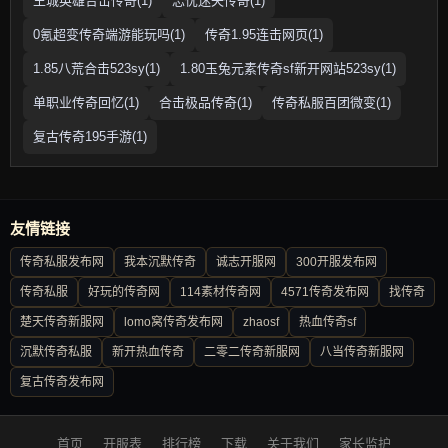
王城英雄合击传奇(1)
忘忧迷失传奇(1)
0氪超变传奇端游能玩吗(1)
传奇1.95连击网页(1)
1.85八荒合击523sy(1)
1.80玉兔元素传奇sf新开网站523sy(1)
单职业传奇回忆(1)
合击极品传奇(1)
传奇私服百团微变(1)
复古传奇195手游(1)
友情链接
传奇私服发布网
我本沉默传奇
诚志开服网
300开服发布网
传奇私服
好玩的传奇网
114素材传奇网
4571传奇发布网
找传奇
楚天传奇新服网
lomo窝传奇发布网
zhaosf
热血传奇sf
沉默传奇私服
新开热血传奇
二零二传奇新服网
八当传奇新服网
复古传奇发布网
首页
开服表
排行榜
下载
关于我们
家长监护