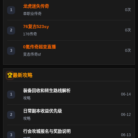
龙虎迷失传奇
1
0次
单职业传奇
76复古523sy
2
0次
176传奇
0氪传奇超变直播
3
0次
变态传奇sf
最新攻略
装备回收和转生路线解析
1
06-14
攻略
日常副本收益优先级
2
06-12
攻略
行会攻城报名与奖励说明
3
06-13