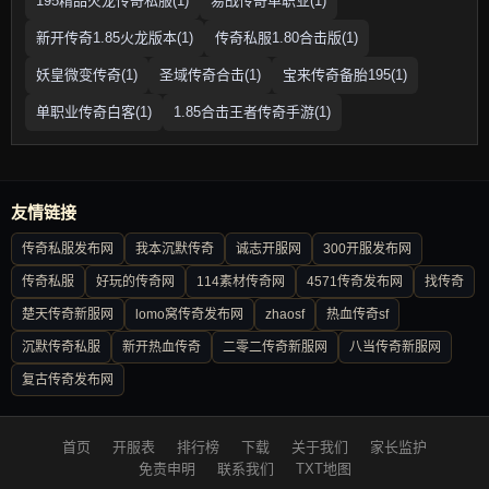
195精品火龙传奇私服(1)
易战传奇单职业(1)
新开传奇1.85火龙版本(1)
传奇私服1.80合击版(1)
妖皇微变传奇(1)
圣域传奇合击(1)
宝来传奇备胎195(1)
单职业传奇白客(1)
1.85合击王者传奇手游(1)
友情链接
传奇私服发布网
我本沉默传奇
诚志开服网
300开服发布网
传奇私服
好玩的传奇网
114素材传奇网
4571传奇发布网
找传奇
楚天传奇新服网
lomo窝传奇发布网
zhaosf
热血传奇sf
沉默传奇私服
新开热血传奇
二零二传奇新服网
八当传奇新服网
复古传奇发布网
首页
开服表
排行榜
下载
关于我们
家长监护
免责申明
联系我们
TXT地图