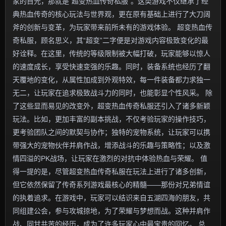
家的目光，那就是“超变热血传奇私服”。这类游戏不仅继承了经
典热血传奇的核心玩法与世界观，更在原有基础上进行了大刀阔
斧的创新与变革，为玩家带来前所未有的游戏体验。 超变热血传
奇私服，顾名思义，其“超变”二字便是对游戏内容极致变化的最
好诠释。在这里，传统的等级限制被大幅打破，玩家能够以惊人
的速度成长，享受快速变强的乐趣。同时，装备系统也经历了翻
天覆地的变化，从属性加成到外观特效，每一件装备都力求独一
无二，让玩家在追求极致战斗力的同时，也能彰显个性风采。 除
了这些显而易见的改变外，超变热血传奇私服还引入了诸多新颖
玩法。比如，更加丰富的副本挑战，不仅考验玩家的操作技巧，
更考验团队之间的默契与协作；独特的宠物系统，让玩家可以携
带强大的宠物伙伴并肩作战，增添战斗的乐趣与策略性；以及激
情四溢的PK战场，让玩家在激烈的对抗中体验热血与荣耀。 值
得一提的是，尽管超变热血传奇私服在玩法上进行了诸多创新，
但它依然保留了传奇系列游戏最核心的精髓——那份对兄弟情谊
的执着追求。在游戏中，玩家可以结识来自五湖四海的朋友，共
同组建公会，参与攻城掠地，为了荣耀与梦想而战。这种并肩作
战、同甘共苦的经历，成为了许多玩家心中最宝贵的回忆。 总