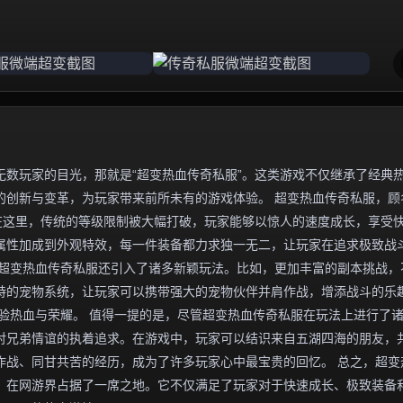
数玩家的目光，那就是“超变热血传奇私服”。这类游戏不仅继承了经典
的创新与变革，为玩家带来前所未有的游戏体验。 超变热血传奇私服，顾
在这里，传统的等级限制被大幅打破，玩家能够以惊人的速度成长，享受
属性加成到外观特效，每一件装备都力求独一无二，让玩家在追求极致战
，超变热血传奇私服还引入了诸多新颖玩法。比如，更加丰富的副本挑战，
特的宠物系统，让玩家可以携带强大的宠物伙伴并肩作战，增添战斗的乐
验热血与荣耀。 值得一提的是，尽管超变热血传奇私服在玩法上进行了
对兄弟情谊的执着追求。在游戏中，玩家可以结识来自五湖四海的朋友，
作战、同甘共苦的经历，成为了许多玩家心中最宝贵的回忆。 总之，超变
，在网游界占据了一席之地。它不仅满足了玩家对于快速成长、极致装备