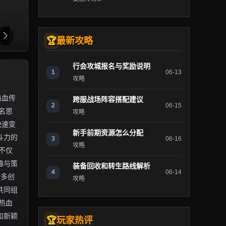
最新攻略
行会攻城报名与奖励说明
1
06-13
攻略
热血传
跨服战场阵容搭配建议
2
06-15
名思
攻略
快速变
新手前期资源怎么分配
斗力的
3
06-16
攻略
不仅
趣与策
装备回收和转生路线解析
4
06-14
诸多创
攻略
共同组
热血
和新颖
玩家热评