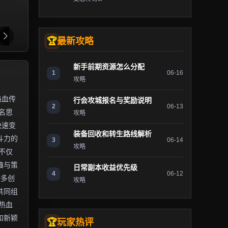
最新攻略
新手前期资源怎么分配
1
06-16
攻略
热血传
行会攻城报名与奖励说明
2
06-13
名思
攻略
快速变
装备回收和转生路线解析
斗力的
3
06-14
攻略
不仅
趣与策
日常副本收益优先级
4
06-12
诸多创
攻略
共同组
热血
和新颖
玩家热评