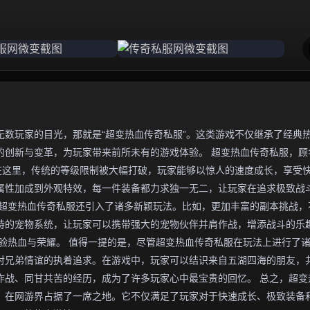
数玩家的目光，那就是“超变热血传奇私服”。这类游戏不仅继承了经典
的创新与变革，为玩家带来前所未有的游戏体验。 超变热血传奇私服，顾
在这里，传统的等级限制被大幅打破，玩家能够以惊人的速度成长，享受
属性加成到外观特效，每一件装备都力求独一无二，让玩家在追求极致战
，超变热血传奇私服还引入了诸多新颖玩法。比如，更加丰富的副本挑战，
特的宠物系统，让玩家可以携带强大的宠物伙伴并肩作战，增添战斗的乐
验热血与荣耀。 值得一提的是，尽管超变热血传奇私服在玩法上进行了
对兄弟情谊的执着追求。在游戏中，玩家可以结识来自五湖四海的朋友，
作战、同甘共苦的经历，成为了许多玩家心中最宝贵的回忆。 总之，超变
，在网游界占据了一席之地。它不仅满足了玩家对于快速成长、极致装备