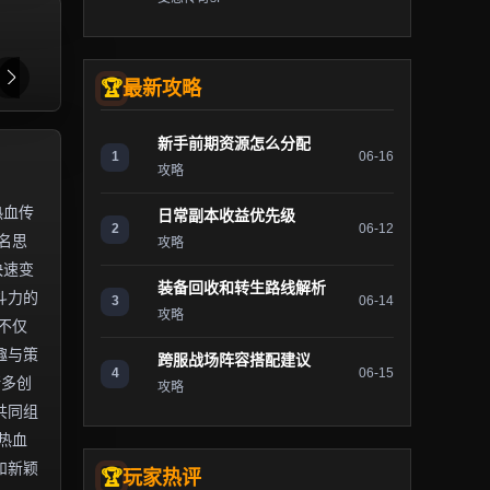
最新攻略
新手前期资源怎么分配
1
06-16
攻略
热血传
日常副本收益优先级
2
06-12
名思
攻略
快速变
装备回收和转生路线解析
斗力的
3
06-14
攻略
不仅
趣与策
跨服战场阵容搭配建议
4
06-15
诸多创
攻略
共同组
热血
和新颖
玩家热评