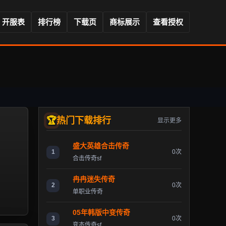
开服表
排行榜
下载页
商标展示
查看授权
热门下载排行
显示更多
盛大英雄合击传奇
1
0次
合击传奇sf
冉冉迷失传奇
2
0次
单职业传奇
05年韩版中变传奇
3
0次
变态传奇sf