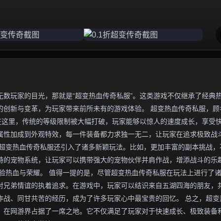
数玩家的目光，那就是“超变热血传奇私服”。这类游戏不仅继承了经典
的创新与变革，为玩家带来前所未有的游戏体验。 超变热血传奇私服，顾
在这里，传统的等级限制被大幅打破，玩家能够以惊人的速度成长，享受
属性加成到外观特效，每一件装备都力求独一无二，让玩家在追求极致战
，超变热血传奇私服还引入了诸多新颖玩法。比如，更加丰富的副本挑战，
特的宠物系统，让玩家可以携带强大的宠物伙伴并肩作战，增添战斗的乐
验热血与荣耀。 值得一提的是，尽管超变热血传奇私服在玩法上进行了
对兄弟情谊的执着追求。在游戏中，玩家可以结识来自五湖四海的朋友，
作战、同甘共苦的经历，成为了许多玩家心中最宝贵的回忆。 总之，超变
，在网游界占据了一席之地。它不仅满足了玩家对于快速成长、极致装备