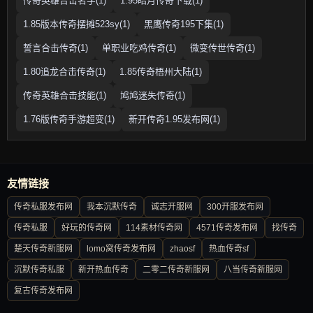
传奇英雄合击名字(1)
1.95皓月传奇下载(1)
1.85版本传奇摆摊523sy(1)
黑鹰传奇195下集(1)
誓言合击传奇(1)
单职业吃鸡传奇(1)
微变传世传奇(1)
1.80追龙合击传奇(1)
1.85传奇梧州大陆(1)
传奇英雄合击技能(1)
鸠鸠迷失传奇(1)
1.76版传奇手游超变(1)
新开传奇1.95发布网(1)
友情链接
传奇私服发布网
我本沉默传奇
诚志开服网
300开服发布网
传奇私服
好玩的传奇网
114素材传奇网
4571传奇发布网
找传奇
楚天传奇新服网
lomo窝传奇发布网
zhaosf
热血传奇sf
沉默传奇私服
新开热血传奇
二零二传奇新服网
八当传奇新服网
复古传奇发布网