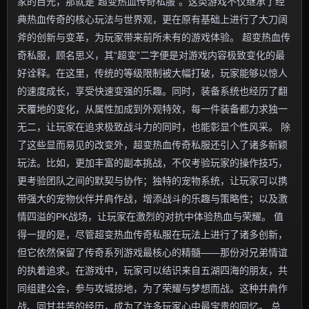
家的目光，那就是“超变热血传奇私服”。这类游戏不仅继承了经
典热血传奇的核心玩法与世界观，更在原有基础上进行了大刀阔
斧的创新与变革，为玩家带来前所未有的游戏体验。 超变热血传
奇私服，顾名思义，其“超变”二字便是对游戏内容极致变化的最
好诠释。在这里，传统的等级限制被大幅打破，玩家能够以惊人
的速度成长，享受快速变强的乐趣。同时，装备系统也经历了翻
天覆地的变化，从属性加成到外观特效，每一件装备都力求独一
无二，让玩家在追求极致战斗力的同时，也能彰显个性风采。 除
了这些显而易见的改变外，超变热血传奇私服还引入了诸多新颖
玩法。比如，更加丰富的副本挑战，不仅考验玩家的操作技巧，
更考验团队之间的默契与协作；独特的宠物系统，让玩家可以携
带强大的宠物伙伴并肩作战，增添战斗的乐趣与策略性；以及激
情四溢的PK战场，让玩家在激烈的对抗中体验热血与荣耀。 值
得一提的是，尽管超变热血传奇私服在玩法上进行了诸多创新，
但它依然保留了传奇系列游戏最核心的精髓——那份对兄弟情谊
的执着追求。在游戏中，玩家可以结识来自五湖四海的朋友，共
同组建公会，参与攻城掠地，为了荣耀与梦想而战。这种并肩作
战、同甘共苦的经历，成为了许多玩家心中最宝贵的回忆。 总