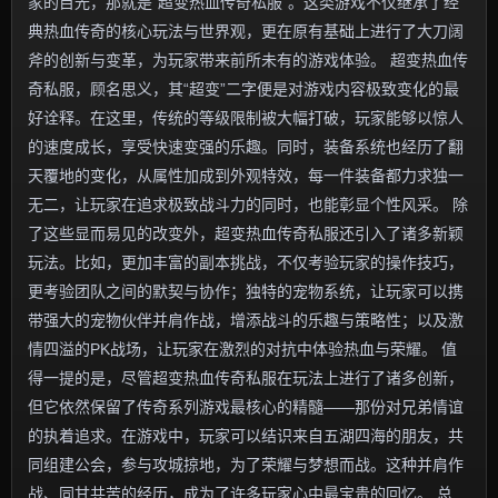
家的目光，那就是“超变热血传奇私服”。这类游戏不仅继承了经
典热血传奇的核心玩法与世界观，更在原有基础上进行了大刀阔
斧的创新与变革，为玩家带来前所未有的游戏体验。 超变热血传
奇私服，顾名思义，其“超变”二字便是对游戏内容极致变化的最
好诠释。在这里，传统的等级限制被大幅打破，玩家能够以惊人
的速度成长，享受快速变强的乐趣。同时，装备系统也经历了翻
天覆地的变化，从属性加成到外观特效，每一件装备都力求独一
无二，让玩家在追求极致战斗力的同时，也能彰显个性风采。 除
了这些显而易见的改变外，超变热血传奇私服还引入了诸多新颖
玩法。比如，更加丰富的副本挑战，不仅考验玩家的操作技巧，
更考验团队之间的默契与协作；独特的宠物系统，让玩家可以携
带强大的宠物伙伴并肩作战，增添战斗的乐趣与策略性；以及激
情四溢的PK战场，让玩家在激烈的对抗中体验热血与荣耀。 值
得一提的是，尽管超变热血传奇私服在玩法上进行了诸多创新，
但它依然保留了传奇系列游戏最核心的精髓——那份对兄弟情谊
的执着追求。在游戏中，玩家可以结识来自五湖四海的朋友，共
同组建公会，参与攻城掠地，为了荣耀与梦想而战。这种并肩作
战、同甘共苦的经历，成为了许多玩家心中最宝贵的回忆。 总