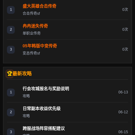
盛大英雄合击传奇
1
0次
合击传奇sf
冉冉迷失传奇
2
0次
单职业传奇
05年韩版中变传奇
3
0次
变态传奇sf
最新攻略
行会攻城报名与奖励说明
1
06-13
攻略
日常副本收益优先级
2
06-12
攻略
跨服战场阵容搭配建议
3
06-15