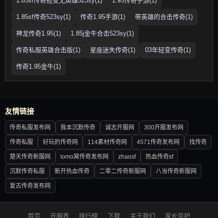
1.85sf传奇轻变无英雄523sy(1)
1.95传奇手游(1)
1.85sf传奇523sy(1)
传奇1.95手游(1)
带英雄的合击传奇(1)
神龙传奇1.95(1)
1.85j金牛合击523sy(1)
传奇私服英雄合击版(1)
星座迷失传奇(1)
03年轻变传奇(1)
传奇1.95金牛(1)
友情链接
传奇私服发布网
我本沉默传奇
诚志开服网
300开服发布网
传奇私服
好玩的传奇网
114素材传奇网
4571传奇发布网
找传奇
楚天传奇新服网
lomo窝传奇发布网
zhaosf
热血传奇sf
沉默传奇私服
新开热血传奇
二零二传奇新服网
八当传奇新服网
复古传奇发布网
首页
开服表
排行榜
下载
关于我们
家长监护