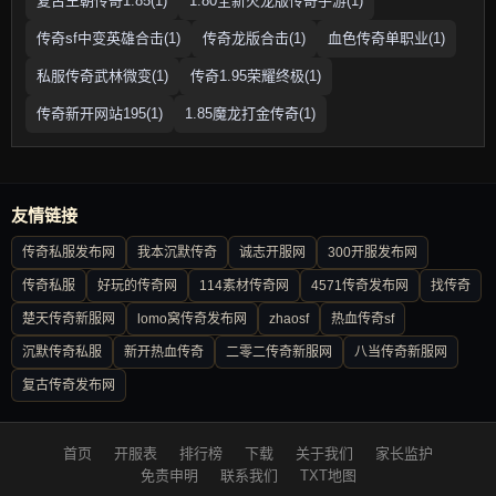
复古王朝传奇1.85(1)
1.80全新火龙版传奇手游(1)
传奇sf中变英雄合击(1)
传奇龙版合击(1)
血色传奇单职业(1)
私服传奇武林微变(1)
传奇1.95荣耀终极(1)
传奇新开网站195(1)
1.85魔龙打金传奇(1)
友情链接
传奇私服发布网
我本沉默传奇
诚志开服网
300开服发布网
传奇私服
好玩的传奇网
114素材传奇网
4571传奇发布网
找传奇
楚天传奇新服网
lomo窝传奇发布网
zhaosf
热血传奇sf
沉默传奇私服
新开热血传奇
二零二传奇新服网
八当传奇新服网
复古传奇发布网
首页
开服表
排行榜
下载
关于我们
家长监护
免责申明
联系我们
TXT地图