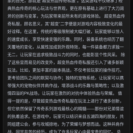
家的目光，那就是“超变热血传奇私服”。这类游戏不仅继承了经
典热血传奇的核心玩法与世界观，更在原有基础上进行了大刀阔
斧的创新与变革，为玩家带来前所未有的游戏体验。 超变热血传
奇私服，顾名思义，其“超变”二字便是对游戏内容极致变化的最
好诠释。在这里，传统的等级限制被大幅打破，玩家能够以惊人
的速度成长，享受快速变强的乐趣。同时，装备系统也经历了翻
天覆地的变化，从属性加成到外观特效，每一件装备都力求独一
无二，让玩家在追求极致战斗力的同时，也能彰显个性风采。 除
了这些显而易见的改变外，超变热血传奇私服还引入了诸多新颖
玩法。比如，更加丰富的副本挑战，不仅考验玩家的操作技巧，
更考验团队之间的默契与协作；独特的宠物系统，让玩家可以携
带强大的宠物伙伴并肩作战，增添战斗的乐趣与策略性；以及激
情四溢的PK战场，让玩家在激烈的对抗中体验热血与荣耀。 值
得一提的是，尽管超变热血传奇私服在玩法上进行了诸多创新，
但它依然保留了传奇系列游戏最核心的精髓——那份对兄弟情谊
的执着追求。在游戏中，玩家可以结识来自五湖四海的朋友，共
同组建公会，参与攻城掠地，为了荣耀与梦想而战。这种并肩作
战、同甘共苦的经历，成为了许多玩家心中最宝贵的回忆。 总