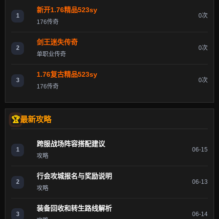
新开1.76精品523sy
1
0次
176传奇
剑王迷失传奇
2
0次
单职业传奇
1.76复古精品523sy
3
0次
176传奇
最新攻略
跨服战场阵容搭配建议
1
06-15
攻略
行会攻城报名与奖励说明
2
06-13
攻略
装备回收和转生路线解析
3
06-14