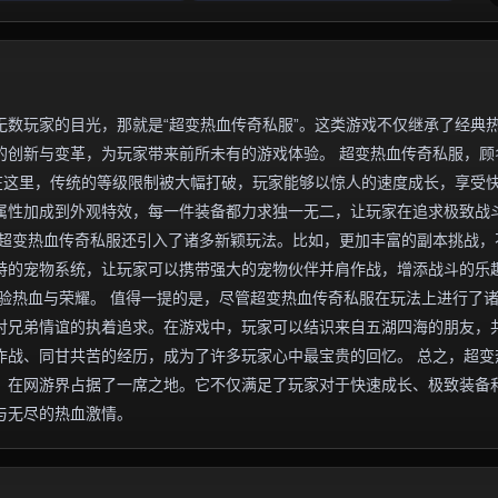
数玩家的目光，那就是“超变热血传奇私服”。这类游戏不仅继承了经典
的创新与变革，为玩家带来前所未有的游戏体验。 超变热血传奇私服，顾
在这里，传统的等级限制被大幅打破，玩家能够以惊人的速度成长，享受
属性加成到外观特效，每一件装备都力求独一无二，让玩家在追求极致战
，超变热血传奇私服还引入了诸多新颖玩法。比如，更加丰富的副本挑战，
特的宠物系统，让玩家可以携带强大的宠物伙伴并肩作战，增添战斗的乐
验热血与荣耀。 值得一提的是，尽管超变热血传奇私服在玩法上进行了
对兄弟情谊的执着追求。在游戏中，玩家可以结识来自五湖四海的朋友，
作战、同甘共苦的经历，成为了许多玩家心中最宝贵的回忆。 总之，超变
，在网游界占据了一席之地。它不仅满足了玩家对于快速成长、极致装备
与无尽的热血激情。