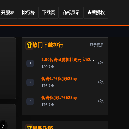
开服表
排行榜
下载页
商标展示
查看授权
热门下载排行
显示更多
1.80传奇sf脱机挂刷元宝523sy
1
0次
180传奇
传奇1.76私服523sy
2
0次
176传奇
传奇私服1.76523sy
3
0次
176传奇
最新攻略