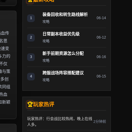
装备回收和转生路线解析
1
06-14
攻略
热血传
日常副本收益优先级
2
06-12
名思
攻略
快速变
新手前期资源怎么分配
斗力的
3
06-16
攻略
不仅
趣与策
跨服战场阵容搭配建议
4
06-15
诸多创
攻略
共同组
热血
和新颖
玩家热评
玩家热评：行会战比较热闹，晚上在线
2分钟前
人多。