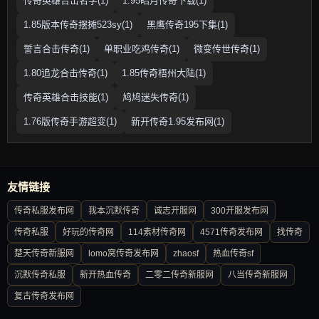
传奇英雄合击名字(1)
1.95皓月传奇下载(1)
1.85版本传奇摆摊523sy(1)
黑鹰传奇195下集(1)
誓言合击传奇(1)
单职业吃鸡传奇(1)
微变传世传奇(1)
1.80追龙合击传奇(1)
1.85传奇梧州大陆(1)
传奇英雄合击技能(1)
鸠鸠迷失传奇(1)
1.76版传奇手游超变(1)
新开传奇1.95发布网(1)
友情链接
传奇私服发布网
我本沉默传奇
诚志开服网
300开服发布网
传奇私服
好玩的传奇网
114素材传奇网
4571传奇发布网
找传奇
楚天传奇新服网
lomo窝传奇发布网
zhaosf
热血传奇sf
沉默传奇私服
新开热血传奇
二零二传奇新服网
八当传奇新服网
复古传奇发布网