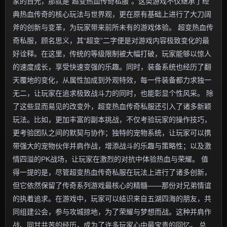
家的目光，那就是“超变热血传奇私服”。这类游戏不仅继承了经
典热血传奇的核心玩法与世界观，更在原有基础上进行了大刀阔
斧的创新与变革，为玩家带来前所未有的游戏体验。 超变热血传
奇私服，顾名思义，其“超变”二字便是对游戏内容极致变化的最
好诠释。在这里，传统的等级限制被大幅打破，玩家能够以惊人
的速度成长，享受快速变强的乐趣。同时，装备系统也经历了翻
天覆地的变化，从属性加成到外观特效，每一件装备都力求独一
无二，让玩家在追求极致战斗力的同时，也能彰显个性风采。 除
了这些显而易见的改变外，超变热血传奇私服还引入了诸多新颖
玩法。比如，更加丰富的副本挑战，不仅考验玩家的操作技巧，
更考验团队之间的默契与协作；独特的宠物系统，让玩家可以携
带强大的宠物伙伴并肩作战，增添战斗的乐趣与策略性；以及激
情四溢的PK战场，让玩家在激烈的对抗中体验热血与荣耀。 值
得一提的是，尽管超变热血传奇私服在玩法上进行了诸多创新，
但它依然保留了传奇系列游戏最核心的精髓——那份对兄弟情谊
的执着追求。在游戏中，玩家可以结识来自五湖四海的朋友，共
同组建公会，参与攻城掠地，为了荣耀与梦想而战。这种并肩作
战、同甘共苦的经历，成为了许多玩家心中最宝贵的回忆。 总