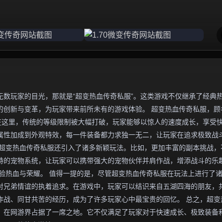
数玩家的目光，那就是“超变热血传奇私服”。这类游戏不仅继承了经典
的创新与变革，为玩家带来前所未有的游戏体验。 超变热血传奇私服，顾
在这里，传统的等级限制被大幅打破，玩家能够以惊人的速度成长，享受
属性加成到外观特效，每一件装备都力求独一无二，让玩家在追求极致战
，超变热血传奇私服还引入了诸多新颖玩法。比如，更加丰富的副本挑战，
特的宠物系统，让玩家可以携带强大的宠物伙伴并肩作战，增添战斗的乐
验热血与荣耀。 值得一提的是，尽管超变热血传奇私服在玩法上进行了
对兄弟情谊的执着追求。在游戏中，玩家可以结识来自五湖四海的朋友，
作战、同甘共苦的经历，成为了许多玩家心中最宝贵的回忆。 总之，超变
，在网游界占据了一席之地。它不仅满足了玩家对于快速成长、极致装备