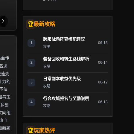
最新攻略
跨服战场阵容搭配建议
1
06-15
攻略
热血传
装备回收和转生路线解析
2
06-14
名思
攻略
快速变
日常副本收益优先级
斗力的
3
06-12
攻略
不仅
趣与策
行会攻城报名与奖励说明
4
06-13
诸多创
攻略
共同组
热血
和新颖
玩家热评