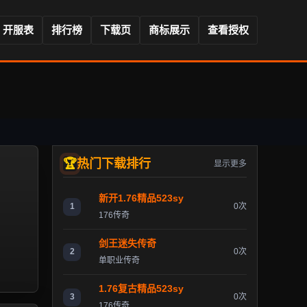
开服表
排行榜
下载页
商标展示
查看授权
热门下载排行
显示更多
新开1.76精品523sy
1
0次
176传奇
剑王迷失传奇
2
0次
单职业传奇
1.76复古精品523sy
3
0次
176传奇