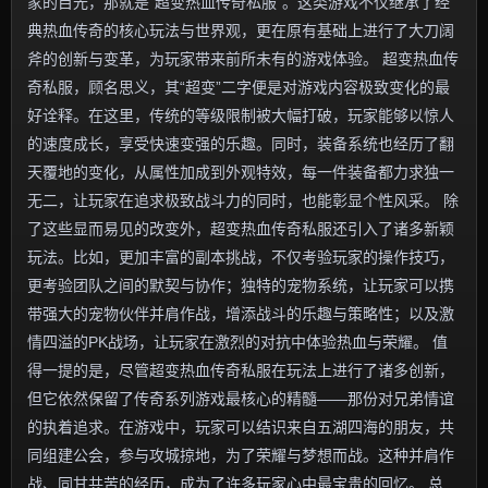
家的目光，那就是“超变热血传奇私服”。这类游戏不仅继承了经
典热血传奇的核心玩法与世界观，更在原有基础上进行了大刀阔
斧的创新与变革，为玩家带来前所未有的游戏体验。 超变热血传
奇私服，顾名思义，其“超变”二字便是对游戏内容极致变化的最
好诠释。在这里，传统的等级限制被大幅打破，玩家能够以惊人
的速度成长，享受快速变强的乐趣。同时，装备系统也经历了翻
天覆地的变化，从属性加成到外观特效，每一件装备都力求独一
无二，让玩家在追求极致战斗力的同时，也能彰显个性风采。 除
了这些显而易见的改变外，超变热血传奇私服还引入了诸多新颖
玩法。比如，更加丰富的副本挑战，不仅考验玩家的操作技巧，
更考验团队之间的默契与协作；独特的宠物系统，让玩家可以携
带强大的宠物伙伴并肩作战，增添战斗的乐趣与策略性；以及激
情四溢的PK战场，让玩家在激烈的对抗中体验热血与荣耀。 值
得一提的是，尽管超变热血传奇私服在玩法上进行了诸多创新，
但它依然保留了传奇系列游戏最核心的精髓——那份对兄弟情谊
的执着追求。在游戏中，玩家可以结识来自五湖四海的朋友，共
同组建公会，参与攻城掠地，为了荣耀与梦想而战。这种并肩作
战、同甘共苦的经历，成为了许多玩家心中最宝贵的回忆。 总