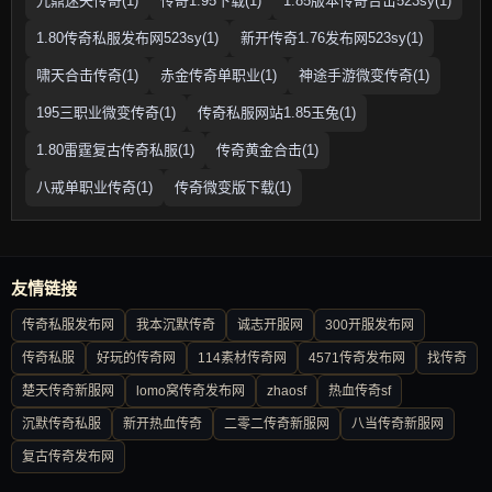
九鼎迷失传奇(1)
传奇1.95下载(1)
1.85版本传奇合击523sy(1)
1.80传奇私服发布网523sy(1)
新开传奇1.76发布网523sy(1)
啸天合击传奇(1)
赤金传奇单职业(1)
神途手游微变传奇(1)
195三职业微变传奇(1)
传奇私服网站1.85玉兔(1)
1.80雷霆复古传奇私服(1)
传奇黄金合击(1)
八戒单职业传奇(1)
传奇微变版下载(1)
友情链接
传奇私服发布网
我本沉默传奇
诚志开服网
300开服发布网
传奇私服
好玩的传奇网
114素材传奇网
4571传奇发布网
找传奇
楚天传奇新服网
lomo窝传奇发布网
zhaosf
热血传奇sf
沉默传奇私服
新开热血传奇
二零二传奇新服网
八当传奇新服网
复古传奇发布网