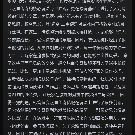
家的目光，那就是“超变热血传奇私服”。这类游戏不仅继承了经
典热血传奇的核心玩法与世界观，更在原有基础上进行了大刀阔
斧的创新与变革，为玩家带来前所未有的游戏体验。 超变热血传
奇私服，顾名思义，其“超变”二字便是对游戏内容极致变化的最
好诠释。在这里，传统的等级限制被大幅打破，玩家能够以惊人
的速度成长，享受快速变强的乐趣。同时，装备系统也经历了翻
天覆地的变化，从属性加成到外观特效，每一件装备都力求独一
无二，让玩家在追求极致战斗力的同时，也能彰显个性风采。 除
了这些显而易见的改变外，超变热血传奇私服还引入了诸多新颖
玩法。比如，更加丰富的副本挑战，不仅考验玩家的操作技巧，
更考验团队之间的默契与协作；独特的宠物系统，让玩家可以携
带强大的宠物伙伴并肩作战，增添战斗的乐趣与策略性；以及激
情四溢的PK战场，让玩家在激烈的对抗中体验热血与荣耀。 值
得一提的是，尽管超变热血传奇私服在玩法上进行了诸多创新，
但它依然保留了传奇系列游戏最核心的精髓——那份对兄弟情谊
的执着追求。在游戏中，玩家可以结识来自五湖四海的朋友，共
同组建公会，参与攻城掠地，为了荣耀与梦想而战。这种并肩作
战、同甘共苦的经历，成为了许多玩家心中最宝贵的回忆。 总