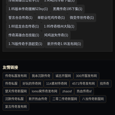
传奇英雄合击名字(1)
1.95皓月传奇下载(1)
1.85版本传奇摆摊523sy(1)
黑鹰传奇195下集(1)
誓言合击传奇(1)
单职业吃鸡传奇(1)
微变传世传奇(1)
1.80追龙合击传奇(1)
1.85传奇梧州大陆(1)
传奇英雄合击技能(1)
鸠鸠迷失传奇(1)
1.76版传奇手游超变(1)
新开传奇1.95发布网(1)
友情链接
传奇私服发布网
我本沉默传奇
诚志开服网
300开服发布网
传奇私服
好玩的传奇网
114素材传奇网
4571传奇发布网
找传奇
楚天传奇新服网
lomo窝传奇发布网
zhaosf
热血传奇sf
沉默传奇私服
新开热血传奇
二零二传奇新服网
八当传奇新服网
复古传奇发布网