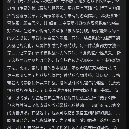
家的目光，那就是“超变热血传奇私服”。这类游戏不仅继承了经
典热血传奇的核心玩法与世界观，更在原有基础上进行了大刀阔
斧的创新与变革，为玩家带来前所未有的游戏体验。 超变热血传
奇私服，顾名思义，其“超变”二字便是对游戏内容极致变化的最
好诠释。在这里，传统的等级限制被大幅打破，玩家能够以惊人
的速度成长，享受快速变强的乐趣。同时，装备系统也经历了翻
天覆地的变化，从属性加成到外观特效，每一件装备都力求独一
无二，让玩家在追求极致战斗力的同时，也能彰显个性风采。 除
了这些显而易见的改变外，超变热血传奇私服还引入了诸多新颖
玩法。比如，更加丰富的副本挑战，不仅考验玩家的操作技巧，
更考验团队之间的默契与协作；独特的宠物系统，让玩家可以携
带强大的宠物伙伴并肩作战，增添战斗的乐趣与策略性；以及激
情四溢的PK战场，让玩家在激烈的对抗中体验热血与荣耀。 值
得一提的是，尽管超变热血传奇私服在玩法上进行了诸多创新，
但它依然保留了传奇系列游戏最核心的精髓——那份对兄弟情谊
的执着追求。在游戏中，玩家可以结识来自五湖四海的朋友，共
同组建公会，参与攻城掠地，为了荣耀与梦想而战。这种并肩作
战、同甘共苦的经历，成为了许多玩家心中最宝贵的回忆。 总