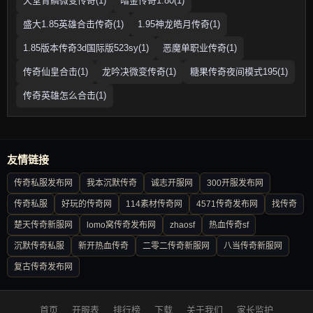
天堂青鳞微变传奇(1)
暗金传奇1.80(1)
盛大1.85英雄合击传奇(1)
1.95神龙皓月传奇(1)
1.85版本传奇3d国际版523sy(1)
恶魔单职业传奇(1)
传奇仙皇合击(1)
龙吟决微变传奇(1)
糖果传奇夜间模式195(1)
传奇英雄怎么合击(1)
友情链接
传奇私服发布网
我本沉默传奇
诚志开服网
300开服发布网
传奇私服
好玩的传奇网
114素材传奇网
4571传奇发布网
找传奇
楚天传奇新服网
lomo窝传奇发布网
zhaosf
热血传奇sf
沉默传奇私服
新开热血传奇
二零二传奇新服网
八当传奇新服网
复古传奇发布网
首页
开服表
排行榜
下载
关于我们
家长监护