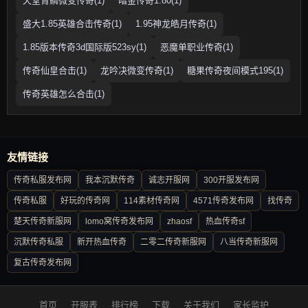
天堂青鳞微变传奇(1)
暗金传奇1.80(1)
盛大1.85英雄合击传奇(1)
1.95神龙皓月传奇(1)
1.85版本传奇3d国际版523sy(1)
恶魔单职业传奇(1)
传奇仙皇合击(1)
龙吟决微变传奇(1)
糖果传奇夜间模式195(1)
传奇英雄怎么合击(1)
友情链接
传奇私服发布网
我本沉默传奇
诚志开服网
300开服发布网
传奇私服
好玩的传奇网
114素材传奇网
4571传奇发布网
找传奇
楚天传奇新服网
lomo窝传奇发布网
zhaosf
热血传奇sf
沉默传奇私服
新开热血传奇
二零二传奇新服网
八当传奇新服网
复古传奇发布网
首页
开服表
排行榜
下载
关于我们
家长监护