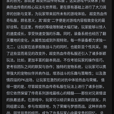
家的目光，那就是“超变热血传奇私服”。这类游戏不仅继承了经
典热血传奇的核心玩法与世界观，更在原有基础上进行了大刀阔
斧的创新与变革，为玩家带来前所未有的游戏体验。 超变热血传
奇私服，顾名思义，其“超变”二字便是对游戏内容极致变化的最
好诠释。在这里，传统的等级限制被大幅打破，玩家能够以惊人
的速度成长，享受快速变强的乐趣。同时，装备系统也经历了翻
天覆地的变化，从属性加成到外观特效，每一件装备都力求独一
无二，让玩家在追求极致战斗力的同时，也能彰显个性风采。 除
了这些显而易见的改变外，超变热血传奇私服还引入了诸多新颖
玩法。比如，更加丰富的副本挑战，不仅考验玩家的操作技巧，
更考验团队之间的默契与协作；独特的宠物系统，让玩家可以携
带强大的宠物伙伴并肩作战，增添战斗的乐趣与策略性；以及激
情四溢的PK战场，让玩家在激烈的对抗中体验热血与荣耀。 值
得一提的是，尽管超变热血传奇私服在玩法上进行了诸多创新，
但它依然保留了传奇系列游戏最核心的精髓——那份对兄弟情谊
的执着追求。在游戏中，玩家可以结识来自五湖四海的朋友，共
同组建公会，参与攻城掠地，为了荣耀与梦想而战。这种并肩作
战、同甘共苦的经历，成为了许多玩家心中最宝贵的回忆。 总