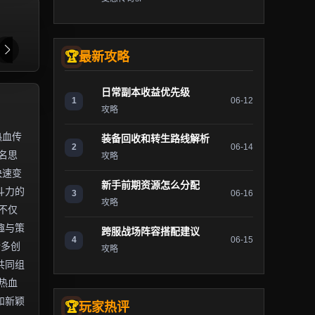
最新攻略
日常副本收益优先级
1
06-12
攻略
热血传
装备回收和转生路线解析
2
06-14
名思
攻略
快速变
新手前期资源怎么分配
斗力的
3
06-16
攻略
不仅
趣与策
跨服战场阵容搭配建议
4
06-15
诸多创
攻略
共同组
热血
和新颖
玩家热评