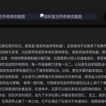
数玩家的目光，那就是“超变热血传奇私服”。这类游戏不仅继承了经典
的创新与变革，为玩家带来前所未有的游戏体验。 超变热血传奇私服，顾
在这里，传统的等级限制被大幅打破，玩家能够以惊人的速度成长，享受
属性加成到外观特效，每一件装备都力求独一无二，让玩家在追求极致战
，超变热血传奇私服还引入了诸多新颖玩法。比如，更加丰富的副本挑战，
特的宠物系统，让玩家可以携带强大的宠物伙伴并肩作战，增添战斗的乐
验热血与荣耀。 值得一提的是，尽管超变热血传奇私服在玩法上进行了
对兄弟情谊的执着追求。在游戏中，玩家可以结识来自五湖四海的朋友，
作战、同甘共苦的经历，成为了许多玩家心中最宝贵的回忆。 总之，超变
，在网游界占据了一席之地。它不仅满足了玩家对于快速成长、极致装备