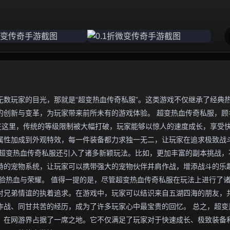
数玩家的目光，那就是“超变热血传奇私服”。这类游戏不仅继承了经典
的创新与变革，为玩家带来前所未有的游戏体验。 超变热血传奇私服，顾
在这里，传统的等级限制被大幅打破，玩家能够以惊人的速度成长，享受
属性加成到外观特效，每一件装备都力求独一无二，让玩家在追求极致战
，超变热血传奇私服还引入了诸多新颖玩法。比如，更加丰富的副本挑战，
特的宠物系统，让玩家可以携带强大的宠物伙伴并肩作战，增添战斗的乐
验热血与荣耀。 值得一提的是，尽管超变热血传奇私服在玩法上进行了
对兄弟情谊的执着追求。在游戏中，玩家可以结识来自五湖四海的朋友，
作战、同甘共苦的经历，成为了许多玩家心中最宝贵的回忆。 总之，超变
，在网游界占据了一席之地。它不仅满足了玩家对于快速成长、极致装备