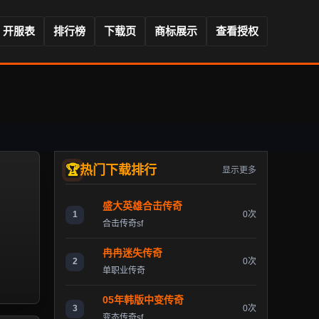
开服表
排行榜
下载页
商标展示
查看授权
热门下载排行
显示更多
盛大英雄合击传奇
1
0次
合击传奇sf
冉冉迷失传奇
2
0次
单职业传奇
05年韩版中变传奇
3
0次
变态传奇sf