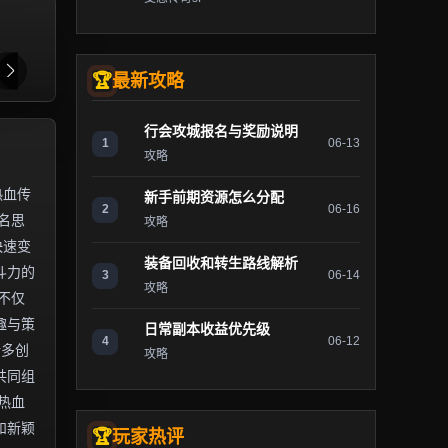
最新攻略
行会攻城报名与奖励说明
1
06-13
攻略
热血传
新手前期资源怎么分配
2
06-16
名思
攻略
快速变
装备回收和转生路线解析
斗力的
3
06-14
攻略
不仅
趣与策
日常副本收益优先级
4
06-12
诸多创
攻略
共同组
热血
和新颖
玩家热评