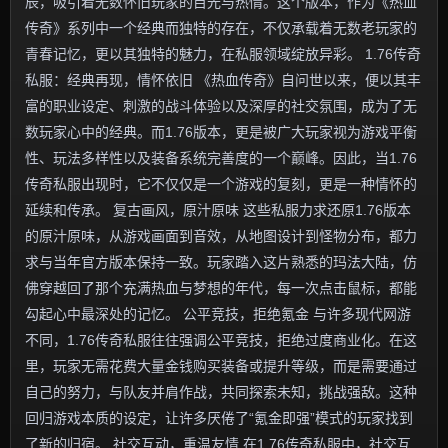
辰，吸引着无数怀旧玩家的目光与热情。这个版本，作为《热血
传奇》系列中一个经典而独特的存在，不仅承载着无数老玩家的
青春记忆，更以其独特的魅力，在私服领域绽放异彩。 1.76传奇
私服：经典再现，情怀依旧 《热血传奇》自问世以来，便以其丰
富的职业设定、刺激的战斗体验以及深厚的社交氛围，成为了无
数玩家心中的经典。而1.76版本，更是被广大玩家视为游戏平衡
性、玩法多样性以及装备系统完善度的一个巅峰。因此，当1.76
传奇私服出现时，它不仅仅是一个游戏的复刻，更是一种情怀的
延续和传承。 复古画风，原汁原味 这些私服力求还原1.76版本
的原汁原味，从游戏画面到音效，从地图设计到怪物分布，都力
求与当年官方版本保持一致。玩家踏入这片熟悉的玛法大陆，仿
佛穿越回了那个充满热血与梦想的年代，每一次点击鼠标，都能
勾起心中最深处的记忆。 公平竞技，拒绝氪金 与许多现代网游
不同，1.76传奇私服往往强调公平竞技，拒绝过度商业化。在这
里，玩家无需花费大量金钱购买装备或提升等级，而是需要通过
自己的努力，与队友并肩作战，共同探索未知，挑战强敌。这种
回归游戏本质的设定，让许多厌倦了“氪金即强”模式的玩家找到
了新的归宿。 社交互动，重温友情 在1.76传奇私服中，社交互