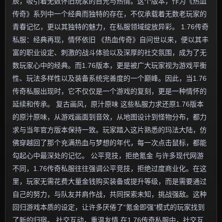
辰，吸引着无数怀旧玩家的目光与热情。这个版本，作为《热血
传奇》系列中一个经典而独特的存在，不仅承载着无数老玩家的
青春记忆，更以其独特的魅力，在私服领域绽放异彩。 1.76传奇
私服：经典再现，情怀依旧 《热血传奇》自问世以来，便以其丰
富的职业设定、刺激的战斗体验以及深厚的社交氛围，成为了无
数玩家心中的经典。而1.76版本，更是被广大玩家视为游戏平衡
性、玩法多样性以及装备系统完善度的一个巅峰。因此，当1.76
传奇私服出现时，它不仅仅是一个游戏的复刻，更是一种情怀的
延续和传承。 复古画风，原汁原味 这些私服力求还原1.76版本
的原汁原味，从游戏画面到音效，从地图设计到怪物分布，都力
求与当年官方版本保持一致。玩家踏入这片熟悉的玛法大陆，仿
佛穿越回了那个充满热血与梦想的年代，每一次点击鼠标，都能
勾起心中最深处的记忆。 公平竞技，拒绝氪金 与许多现代网游
不同，1.76传奇私服往往强调公平竞技，拒绝过度商业化。在这
里，玩家无需花费大量金钱购买装备或提升等级，而是需要通过
自己的努力，与队友并肩作战，共同探索未知，挑战强敌。这种
回归游戏本质的设定，让许多厌倦了“氪金即强”模式的玩家找到
了新的归宿。 社交互动，重温友情 在1.76传奇私服中，社交互