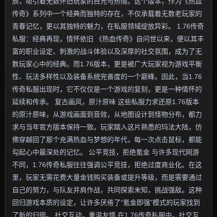
辰，吸引着无数怀旧玩家的目光与热情。这个版本，作为《热血
传奇》系列中一个经典而独特的存在，不仅承载着无数老玩家的
青春记忆，更以其独特的魅力，在私服领域绽放异彩。 1.76传奇
私服：经典再现，情怀依旧 《热血传奇》自问世以来，便以其丰
富的职业设定、刺激的战斗体验以及深厚的社交氛围，成为了无
数玩家心中的经典。而1.76版本，更是被广大玩家视为游戏平衡
性、玩法多样性以及装备系统完善度的一个巅峰。因此，当1.76
传奇私服出现时，它不仅仅是一个游戏的复刻，更是一种情怀的
延续和传承。 复古画风，原汁原味 这些私服力求还原1.76版本
的原汁原味，从游戏画面到音效，从地图设计到怪物分布，都力
求与当年官方版本保持一致。玩家踏入这片熟悉的玛法大陆，仿
佛穿越回了那个充满热血与梦想的年代，每一次点击鼠标，都能
勾起心中最深处的记忆。 公平竞技，拒绝氪金 与许多现代网游
不同，1.76传奇私服往往强调公平竞技，拒绝过度商业化。在这
里，玩家无需花费大量金钱购买装备或提升等级，而是需要通过
自己的努力，与队友并肩作战，共同探索未知，挑战强敌。这种
回归游戏本质的设定，让许多厌倦了“氪金即强”模式的玩家找到
了新的归宿。 社交互动，重温友情 在1.76传奇私服中，社交互