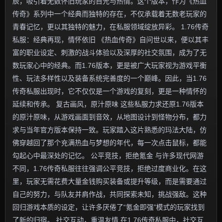
辰，吸引着无数怀旧玩家的目光与热情。这个版本，作为《热血
传奇》系列中一个经典而独特的存在，不仅承载着无数老玩家的
青春记忆，更以其独特的魅力，在私服领域绽放异彩。 1.76传奇
私服：经典再现，情怀依旧 《热血传奇》自问世以来，便以其丰
富的职业设定、刺激的战斗体验以及深厚的社交氛围，成为了无
数玩家心中的经典。而1.76版本，更是被广大玩家视为游戏平衡
性、玩法多样性以及装备系统完善度的一个巅峰。因此，当1.76
传奇私服出现时，它不仅仅是一个游戏的复刻，更是一种情怀的
延续和传承。 复古画风，原汁原味 这些私服力求还原1.76版本
的原汁原味，从游戏画面到音效，从地图设计到怪物分布，都力
求与当年官方版本保持一致。玩家踏入这片熟悉的玛法大陆，仿
佛穿越回了那个充满热血与梦想的年代，每一次点击鼠标，都能
勾起心中最深处的记忆。 公平竞技，拒绝氪金 与许多现代网游
不同，1.76传奇私服往往强调公平竞技，拒绝过度商业化。在这
里，玩家无需花费大量金钱购买装备或提升等级，而是需要通过
自己的努力，与队友并肩作战，共同探索未知，挑战强敌。这种
回归游戏本质的设定，让许多厌倦了“氪金即强”模式的玩家找到
了新的归宿。 社交互动，重温友情 在1.76传奇私服中，社交互