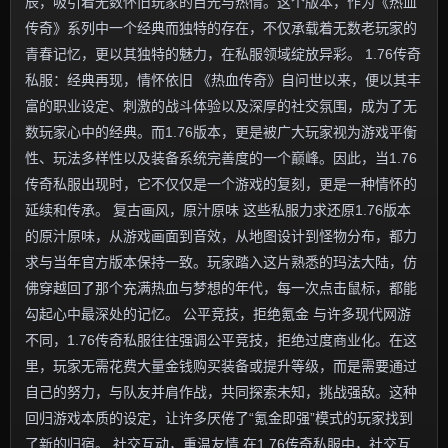
辰，吸引着无数怀旧玩家的目光与热情。这个版本，作为《热血
传奇》系列中一个经典而独特的存在，不仅承载着无数老玩家的
青春记忆，更以其独特的魅力，在私服领域绽放异彩。 1.76传奇
私服：经典再现，情怀依旧 《热血传奇》自问世以来，便以其丰
富的职业设定、刺激的战斗体验以及深厚的社交氛围，成为了无
数玩家心中的经典。而1.76版本，更是被广大玩家视为游戏平衡
性、玩法多样性以及装备系统完善度的一个巅峰。因此，当1.76
传奇私服出现时，它不仅仅是一个游戏的复刻，更是一种情怀的
延续和传承。 复古画风，原汁原味 这些私服力求还原1.76版本
的原汁原味，从游戏画面到音效，从地图设计到怪物分布，都力
求与当年官方版本保持一致。玩家踏入这片熟悉的玛法大陆，仿
佛穿越回了那个充满热血与梦想的年代，每一次点击鼠标，都能
勾起心中最深处的记忆。 公平竞技，拒绝氪金 与许多现代网游
不同，1.76传奇私服往往强调公平竞技，拒绝过度商业化。在这
里，玩家无需花费大量金钱购买装备或提升等级，而是需要通过
自己的努力，与队友并肩作战，共同探索未知，挑战强敌。这种
回归游戏本质的设定，让许多厌倦了“氪金即强”模式的玩家找到
了新的归宿。 社交互动，重温友情 在1.76传奇私服中，社交互