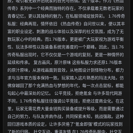
辰，吸引着无数怀旧玩家的目光与热情。这个版本，作为《热血
传奇》系列中一个经典而独特的存在，不仅承载着无数老玩家的
青春记忆，更以其独特的魅力，在私服领域绽放异彩。 1.76传奇
私服：经典再现，情怀依旧 《热血传奇》自问世以来，便以其丰
富的职业设定、刺激的战斗体验以及深厚的社交氛围，成为了无
数玩家心中的经典。而1.76版本，更是被广大玩家视为游戏平衡
性、玩法多样性以及装备系统完善度的一个巅峰。因此，当1.76
传奇私服出现时，它不仅仅是一个游戏的复刻，更是一种情怀的
延续和传承。 复古画风，原汁原味 这些私服力求还原1.76版本
的原汁原味，从游戏画面到音效，从地图设计到怪物分布，都力
求与当年官方版本保持一致。玩家踏入这片熟悉的玛法大陆，仿
佛穿越回了那个充满热血与梦想的年代，每一次点击鼠标，都能
勾起心中最深处的记忆。 公平竞技，拒绝氪金 与许多现代网游
不同，1.76传奇私服往往强调公平竞技，拒绝过度商业化。在这
里，玩家无需花费大量金钱购买装备或提升等级，而是需要通过
自己的努力，与队友并肩作战，共同探索未知，挑战强敌。这种
回归游戏本质的设定，让许多厌倦了“氪金即强”模式的玩家找到
了新的归宿。 社交互动，重温友情 在1.76传奇私服中，社交互