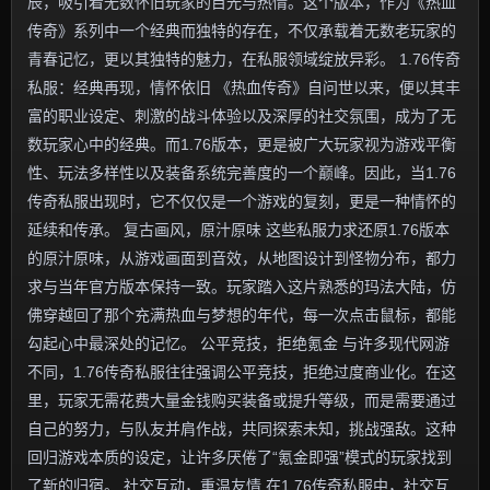
辰，吸引着无数怀旧玩家的目光与热情。这个版本，作为《热血
传奇》系列中一个经典而独特的存在，不仅承载着无数老玩家的
青春记忆，更以其独特的魅力，在私服领域绽放异彩。 1.76传奇
私服：经典再现，情怀依旧 《热血传奇》自问世以来，便以其丰
富的职业设定、刺激的战斗体验以及深厚的社交氛围，成为了无
数玩家心中的经典。而1.76版本，更是被广大玩家视为游戏平衡
性、玩法多样性以及装备系统完善度的一个巅峰。因此，当1.76
传奇私服出现时，它不仅仅是一个游戏的复刻，更是一种情怀的
延续和传承。 复古画风，原汁原味 这些私服力求还原1.76版本
的原汁原味，从游戏画面到音效，从地图设计到怪物分布，都力
求与当年官方版本保持一致。玩家踏入这片熟悉的玛法大陆，仿
佛穿越回了那个充满热血与梦想的年代，每一次点击鼠标，都能
勾起心中最深处的记忆。 公平竞技，拒绝氪金 与许多现代网游
不同，1.76传奇私服往往强调公平竞技，拒绝过度商业化。在这
里，玩家无需花费大量金钱购买装备或提升等级，而是需要通过
自己的努力，与队友并肩作战，共同探索未知，挑战强敌。这种
回归游戏本质的设定，让许多厌倦了“氪金即强”模式的玩家找到
了新的归宿。 社交互动，重温友情 在1.76传奇私服中，社交互