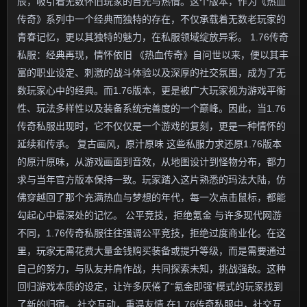
辰，吸引着无数怀旧玩家的目光与热情。这个版本，作为《热血
传奇》系列中一个经典而独特的存在，不仅承载着无数老玩家的
青春记忆，更以其独特的魅力，在私服领域绽放异彩。 1.76传奇
私服：经典再现，情怀依旧 《热血传奇》自问世以来，便以其丰
富的职业设定、刺激的战斗体验以及深厚的社交氛围，成为了无
数玩家心中的经典。而1.76版本，更是被广大玩家视为游戏平衡
性、玩法多样性以及装备系统完善度的一个巅峰。因此，当1.76
传奇私服出现时，它不仅仅是一个游戏的复刻，更是一种情怀的
延续和传承。 复古画风，原汁原味 这些私服力求还原1.76版本
的原汁原味，从游戏画面到音效，从地图设计到怪物分布，都力
求与当年官方版本保持一致。玩家踏入这片熟悉的玛法大陆，仿
佛穿越回了那个充满热血与梦想的年代，每一次点击鼠标，都能
勾起心中最深处的记忆。 公平竞技，拒绝氪金 与许多现代网游
不同，1.76传奇私服往往强调公平竞技，拒绝过度商业化。在这
里，玩家无需花费大量金钱购买装备或提升等级，而是需要通过
自己的努力，与队友并肩作战，共同探索未知，挑战强敌。这种
回归游戏本质的设定，让许多厌倦了“氪金即强”模式的玩家找到
了新的归宿。 社交互动，重温友情 在1.76传奇私服中，社交互