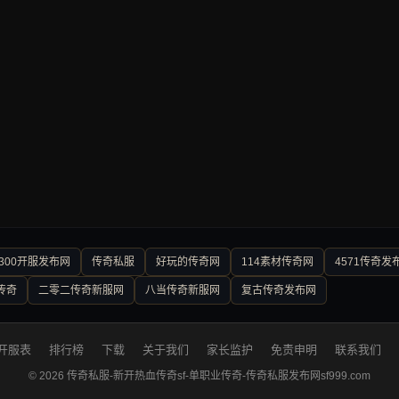
300开服发布网
传奇私服
好玩的传奇网
114素材传奇网
4571传奇发
传奇
二零二传奇新服网
八当传奇新服网
复古传奇发布网
开服表
排行榜
下载
关于我们
家长监护
免责申明
联系我们
© 2026 传奇私服-新开热血传奇sf-单职业传奇-传奇私服发布网sf999.com