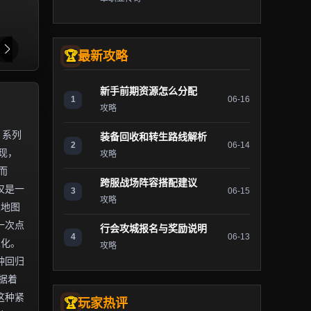
最新攻略
新手前期资源怎么分配
1
06-16
攻略
》系列
装备回收和转生路线解析
2
06-14
现，
攻略
而
跨服战场阵容搭配建议
仅是一
3
06-15
攻略
从地图
一次点
行会攻城报名与奖励说明
4
06-13
业化。
攻略
种回归
据着
这种紧
玩家热评