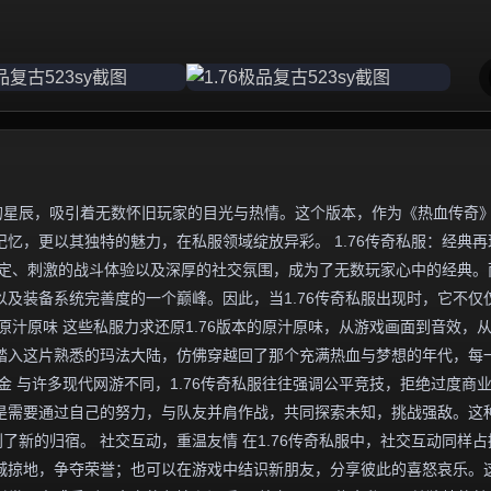
独特的星辰，吸引着无数怀旧玩家的目光与热情。这个版本，作为《热血传奇
忆，更以其独特的魅力，在私服领域绽放异彩。 1.76传奇私服：经典再
设定、刺激的战斗体验以及深厚的社交氛围，成为了无数玩家心中的经典。
以及装备系统完善度的一个巅峰。因此，当1.76传奇私服出现时，它不仅
原汁原味 这些私服力求还原1.76版本的原汁原味，从游戏画面到音效，
踏入这片熟悉的玛法大陆，仿佛穿越回了那个充满热血与梦想的年代，每
金 与许多现代网游不同，1.76传奇私服往往强调公平竞技，拒绝过度商
是需要通过自己的努力，与队友并肩作战，共同探索未知，挑战强敌。这
了新的归宿。 社交互动，重温友情 在1.76传奇私服中，社交互动同样占
城掠地，争夺荣誉；也可以在游戏中结识新朋友，分享彼此的喜怒哀乐。