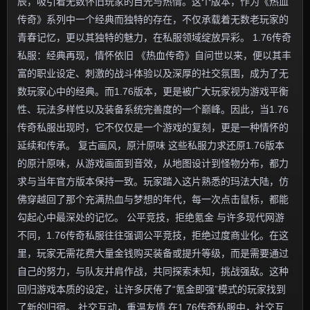
辰，吸引着无数怀旧玩家的目光与热情。这个版本，作为《热血
传奇》系列中一个经典而独特的存在，不仅承载着无数老玩家的
青春记忆，更以其独特的魅力，在私服领域绽放异彩。 1.76传奇
私服：经典再现，情怀依旧 《热血传奇》自问世以来，便以其丰
富的职业设定、刺激的战斗体验以及深厚的社交氛围，成为了无
数玩家心中的经典。而1.76版本，更是被广大玩家视为游戏平衡
性、玩法多样性以及装备系统完善度的一个巅峰。因此，当1.76
传奇私服出现时，它不仅仅是一个游戏的复刻，更是一种情怀的
延续和传承。 复古画风，原汁原味 这些私服力求还原1.76版本
的原汁原味，从游戏画面到音效，从地图设计到怪物分布，都力
求与当年官方版本保持一致。玩家踏入这片熟悉的玛法大陆，仿
佛穿越回了那个充满热血与梦想的年代，每一次点击鼠标，都能
勾起心中最深处的记忆。 公平竞技，拒绝氪金 与许多现代网游
不同，1.76传奇私服往往强调公平竞技，拒绝过度商业化。在这
里，玩家无需花费大量金钱购买装备或提升等级，而是需要通过
自己的努力，与队友并肩作战，共同探索未知，挑战强敌。这种
回归游戏本质的设定，让许多厌倦了“氪金即强”模式的玩家找到
了新的归宿。 社交互动，重温友情 在1.76传奇私服中，社交互