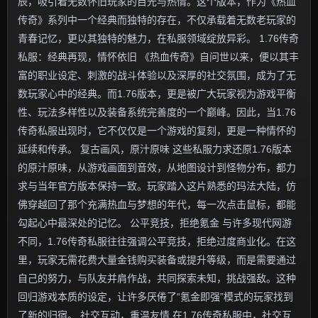
辰，吸引着无数怀旧玩家的目光与热情。这个版本，作为《热血
传奇》系列中一个经典而独特的存在，不仅承载着无数老玩家的
青春记忆，更以其独特的魅力，在私服领域绽放异彩。 1.76传奇
私服：经典再现，情怀依旧 《热血传奇》自问世以来，便以其丰
富的职业设定、刺激的战斗体验以及深厚的社交氛围，成为了无
数玩家心中的经典。而1.76版本，更是被广大玩家视为游戏平衡
性、玩法多样性以及装备系统完善度的一个巅峰。因此，当1.76
传奇私服出现时，它不仅仅是一个游戏的复刻，更是一种情怀的
延续和传承。 复古画风，原汁原味 这些私服力求还原1.76版本
的原汁原味，从游戏画面到音效，从地图设计到怪物分布，都力
求与当年官方版本保持一致。玩家踏入这片熟悉的玛法大陆，仿
佛穿越回了那个充满热血与梦想的年代，每一次点击鼠标，都能
勾起心中最深处的记忆。 公平竞技，拒绝氪金 与许多现代网游
不同，1.76传奇私服往往强调公平竞技，拒绝过度商业化。在这
里，玩家无需花费大量金钱购买装备或提升等级，而是需要通过
自己的努力，与队友并肩作战，共同探索未知，挑战强敌。这种
回归游戏本质的设定，让许多厌倦了“氪金即强”模式的玩家找到
了新的归宿。 社交互动，重温友情 在1.76传奇私服中，社交互