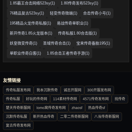
1.85霸王合击网络523sy(1)
1.80传奇发布523sy(1)
76精品复古523sy(1)
轻变传奇微端(1)
合击传奇小号(1)
195精品火龙传奇私服(1)
易战传奇单职业(1)
新开传奇1.85火龙版本(1)
传奇私服1.80合击版(1)
妖皇微变传奇(1)
圣域传奇合击(1)
宝来传奇备胎195(1)
单职业传奇白客(1)
1.85合击王者传奇手游(1)
友情链接
传奇私服发布网
我本沉默传奇
诚志开服网
300开服发布网
传奇私服
好玩的传奇网
114素材传奇网
4571传奇发布网
找传奇
楚天传奇新服网
lomo窝传奇发布网
zhaosf
热血传奇sf
沉默传奇私服
新开热血传奇
二零二传奇新服网
八当传奇新服网
复古传奇发布网