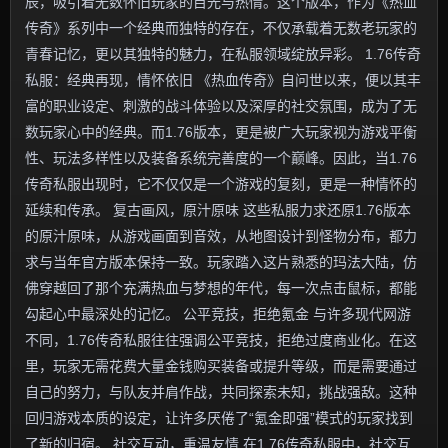
辰，吸引着无数怀旧玩家的目光与热情。这个版本，作为《热血
传奇》系列中一个经典而独特的存在，不仅承载着无数老玩家的
青春记忆，更以其独特的魅力，在私服领域绽放异彩。 1.76传奇
私服：经典再现，情怀依旧 《热血传奇》自问世以来，便以其丰
富的职业设定、刺激的战斗体验以及深厚的社交氛围，成为了无
数玩家心中的经典。而1.76版本，更是被广大玩家视为游戏平衡
性、玩法多样性以及装备系统完善度的一个巅峰。因此，当1.76
传奇私服出现时，它不仅仅是一个游戏的复刻，更是一种情怀的
延续和传承。 复古画风，原汁原味 这些私服力求还原1.76版本
的原汁原味，从游戏画面到音效，从地图设计到怪物分布，都力
求与当年官方版本保持一致。玩家踏入这片熟悉的玛法大陆，仿
佛穿越回了那个充满热血与梦想的年代，每一次点击鼠标，都能
勾起心中最深处的记忆。 公平竞技，拒绝氪金 与许多现代网游
不同，1.76传奇私服往往强调公平竞技，拒绝过度商业化。在这
里，玩家无需花费大量金钱购买装备或提升等级，而是需要通过
自己的努力，与队友并肩作战，共同探索未知，挑战强敌。这种
回归游戏本质的设定，让许多厌倦了“氪金即强”模式的玩家找到
了新的归宿。 社交互动，重温友情 在1.76传奇私服中，社交互