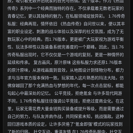
辰，吸引着无数怀旧玩家的目光与热情。这个版本，作为《热血
传奇》系列中一个经典而独特的存在，不仅承载着无数老玩家的
青春记忆，更以其独特的魅力，在私服领域绽放异彩。 1.76传奇
私服：经典再现，情怀依旧 《热血传奇》自问世以来，便以其丰
富的职业设定、刺激的战斗体验以及深厚的社交氛围，成为了无
数玩家心中的经典。而1.76版本，更是被广大玩家视为游戏平衡
性、玩法多样性以及装备系统完善度的一个巅峰。因此，当1.76
传奇私服出现时，它不仅仅是一个游戏的复刻，更是一种情怀的
延续和传承。 复古画风，原汁原味 这些私服力求还原1.76版本
的原汁原味，从游戏画面到音效，从地图设计到怪物分布，都力
求与当年官方版本保持一致。玩家踏入这片熟悉的玛法大陆，仿
佛穿越回了那个充满热血与梦想的年代，每一次点击鼠标，都能
勾起心中最深处的记忆。 公平竞技，拒绝氪金 与许多现代网游
不同，1.76传奇私服往往强调公平竞技，拒绝过度商业化。在这
里，玩家无需花费大量金钱购买装备或提升等级，而是需要通过
自己的努力，与队友并肩作战，共同探索未知，挑战强敌。这种
回归游戏本质的设定，让许多厌倦了“氪金即强”模式的玩家找到
了新的归宿。 社交互动，重温友情 在1.76传奇私服中，社交互