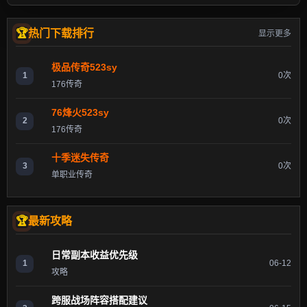
热门下载排行
显示更多
极品传奇523sy
1
0次
176传奇
76烽火523sy
2
0次
176传奇
十季迷失传奇
3
0次
单职业传奇
最新攻略
日常副本收益优先级
1
06-12
攻略
跨服战场阵容搭配建议