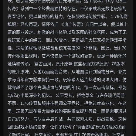
辰，吸引着无数怀旧玩家的目光与热情。这个版本，作为《热血
传奇》系列中一个经典而独特的存在，不仅承载着无数老玩家的
青春记忆，更以其独特的魅力，在私服领域绽放异彩。 1.76传奇
私服：经典再现，情怀依旧 《热血传奇》自问世以来，便以其丰
富的职业设定、刺激的战斗体验以及深厚的社交氛围，成为了无
数玩家心中的经典。而1.76版本，更是被广大玩家视为游戏平衡
性、玩法多样性以及装备系统完善度的一个巅峰。因此，当1.76
传奇私服出现时，它不仅仅是一个游戏的复刻，更是一种情怀的
延续和传承。 复古画风，原汁原味 这些私服力求还原1.76版本
的原汁原味，从游戏画面到音效，从地图设计到怪物分布，都力
求与当年官方版本保持一致。玩家踏入这片熟悉的玛法大陆，仿
佛穿越回了那个充满热血与梦想的年代，每一次点击鼠标，都能
勾起心中最深处的记忆。 公平竞技，拒绝氪金 与许多现代网游
不同，1.76传奇私服往往强调公平竞技，拒绝过度商业化。在这
里，玩家无需花费大量金钱购买装备或提升等级，而是需要通过
自己的努力，与队友并肩作战，共同探索未知，挑战强敌。这种
回归游戏本质的设定，让许多厌倦了“氪金即强”模式的玩家找到
了新的归宿。 社交互动，重温友情 在1.76传奇私服中，社交互