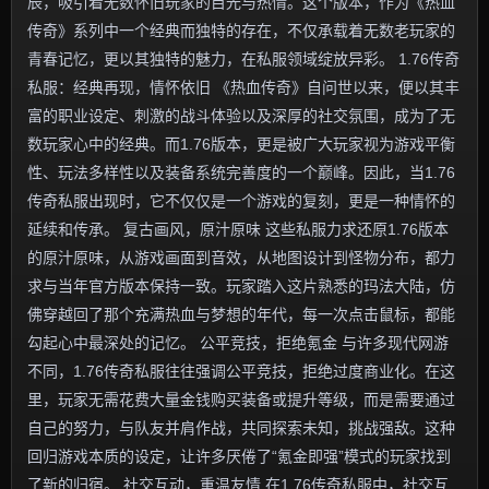
辰，吸引着无数怀旧玩家的目光与热情。这个版本，作为《热血
传奇》系列中一个经典而独特的存在，不仅承载着无数老玩家的
青春记忆，更以其独特的魅力，在私服领域绽放异彩。 1.76传奇
私服：经典再现，情怀依旧 《热血传奇》自问世以来，便以其丰
富的职业设定、刺激的战斗体验以及深厚的社交氛围，成为了无
数玩家心中的经典。而1.76版本，更是被广大玩家视为游戏平衡
性、玩法多样性以及装备系统完善度的一个巅峰。因此，当1.76
传奇私服出现时，它不仅仅是一个游戏的复刻，更是一种情怀的
延续和传承。 复古画风，原汁原味 这些私服力求还原1.76版本
的原汁原味，从游戏画面到音效，从地图设计到怪物分布，都力
求与当年官方版本保持一致。玩家踏入这片熟悉的玛法大陆，仿
佛穿越回了那个充满热血与梦想的年代，每一次点击鼠标，都能
勾起心中最深处的记忆。 公平竞技，拒绝氪金 与许多现代网游
不同，1.76传奇私服往往强调公平竞技，拒绝过度商业化。在这
里，玩家无需花费大量金钱购买装备或提升等级，而是需要通过
自己的努力，与队友并肩作战，共同探索未知，挑战强敌。这种
回归游戏本质的设定，让许多厌倦了“氪金即强”模式的玩家找到
了新的归宿。 社交互动，重温友情 在1.76传奇私服中，社交互