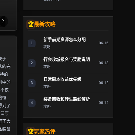
最新攻略
新手前期资源怎么分配
1
06-16
攻略
关于
行会攻城报名与奖励说明
2
06-13
法的完
攻略
独特的
日常副本收益优先级
列中的
3
06-12
攻略
服不仅
的怪
装备回收和转生路线解析
4
06-14
得到了
攻略
保留原
行了大
品装备
玩家热评