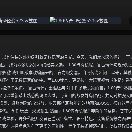
，以其独特的魅力吸引着无数玩家的目光。今天，我们就来深入探讨一下
而出，成为众多玩家心中的经典之选。 1.80传奇私服：复古情怀与现代玩
网络游戏1.80版本改编而来的非官方服务器。自《传奇》问世以来，其
印在了无数玩家的心中。而1.80版本，更是被广大玩家视为《传奇》系
被津津乐道。 复古情怀，重温经典 对于许多老玩家而言，1.80传奇私
家可以重新踏上熟悉的玛法大陆，与昔日的战友并肩作战，共同对抗强大
场景、紧张刺激的攻城战，以及那些耳熟能详的地图和BOSS，都在这里
代。 创新玩法，焕发新生 然而，1.80传奇私服并非简单的复刻，它在
游戏体验，许多私服开发者在游戏平衡性、职业特色、装备系统等方面进
玩家在选择角色时有了更多的可能性；优化了装备掉落机制，使得获取极