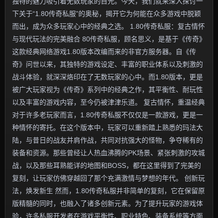
独特的魅力吸引着无数玩家的目光。今天，我们就来深入探讨一
下关于“1.80传奇私服”的奥秘，揭开它为何能在众多游戏中脱颖
而出，成为众多玩家心中的经典之选。 1.80传奇私服：复古情怀
与现代玩法的完美融合 80传奇私服，顾名思义，是基于《传奇》
这款经典网络游戏1.80版本改编而来的非官方服务器。自《传
奇》问世以来，其独特的游戏设定、丰富的职业体系以及刺激的
战斗体验，就深深烙印在了无数玩家的心中。而1.80版本，更是
被广大玩家视为《传奇》系列中的经典之作，其平衡性、耐玩性
以及丰富的游戏内容，至今仍被津津乐道。 复古情怀，重温经典
对于许多老玩家而言，1.80传奇私服不仅仅是一款游戏，更是一
种情怀的寄托。在这个版本中，玩家可以重新踏上熟悉的玛法大
陆，与昔日的战友并肩作战，共同对抗强大的怪物，争夺稀有的
装备和资源。那些曾经让人热血沸腾的PK场景、紧张刺激的攻城
战，以及那些耳熟能详的地图和BOSS，都在这里得到了完美的
复刻，让玩家仿佛穿越回了那个充满激情与梦想的年代。 创新玩
法，焕发新生 然而，1.80传奇私服并非简单的复刻，它在保留原
版精髓的同时，也融入了诸多创新元素。为了提升玩家的游戏体
验，许多私服开发者在游戏平衡性、职业特色、装备系统等方面