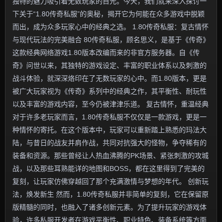
独特的魅力吸引着无数玩家的目光。今天，我们就来深入探讨一
下关于“1.80传奇私服”的奥秘，揭开它为何能在众多游戏中脱颖
而出，成为众多玩家心中的经典之选。 1.80传奇私服：复古情怀
与现代玩法的完美融合 80传奇私服，顾名思义，是基于《传奇》
这款经典网络游戏1.80版本改编而来的非官方服务器。自《传
奇》问世以来，其独特的游戏设定、丰富的职业体系以及刺激的
战斗体验，就深深烙印在了无数玩家的心中。而1.80版本，更是
被广大玩家视为《传奇》系列中的经典之作，其平衡性、耐玩性
以及丰富的游戏内容，至今仍被津津乐道。 复古情怀，重温经典
对于许多老玩家而言，1.80传奇私服不仅仅是一款游戏，更是一
种情怀的寄托。在这个版本中，玩家可以重新踏上熟悉的玛法大
陆，与昔日的战友并肩作战，共同对抗强大的怪物，争夺稀有的
装备和资源。那些曾经让人热血沸腾的PK场景、紧张刺激的攻城
战，以及那些耳熟能详的地图和BOSS，都在这里得到了完美的
复刻，让玩家仿佛穿越回了那个充满激情与梦想的年代。 创新玩
法，焕发新生 然而，1.80传奇私服并非简单的复刻，它在保留原
版精髓的同时，也融入了诸多创新元素。为了提升玩家的游戏体
验，许多私服开发者在游戏平衡性、职业特色、装备系统等方面