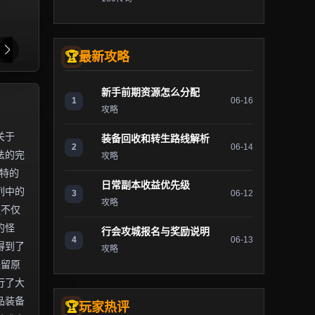
最新攻略
新手前期资源怎么分配
1
06-16
攻略
关于
装备回收和转生路线解析
2
06-14
法的完
攻略
独特的
日常副本收益优先级
列中的
3
06-12
攻略
服不仅
的怪
行会攻城报名与奖励说明
4
06-13
得到了
攻略
保留原
行了大
品装备
玩家热评