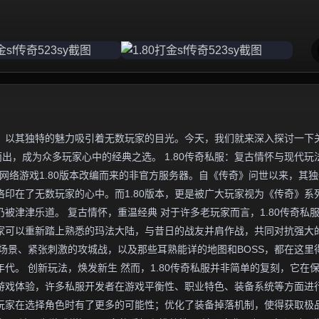
，以其独特的魅力吸引着无数玩家的目光。今天，我们就来深入探讨一下
而出，成为众多玩家心中的经典之选。 1.80传奇私服：复古情怀与现代玩
网络游戏1.80版本改编而来的非官方服务器。自《传奇》问世以来，其
印在了无数玩家的心中。而1.80版本，更是被广大玩家视为《传奇》系
被津津乐道。 复古情怀，重温经典 对于许多老玩家而言，1.80传奇私
家可以重新踏上熟悉的玛法大陆，与昔日的战友并肩作战，共同对抗强大
场景、紧张刺激的攻城战，以及那些耳熟能详的地图和BOSS，都在这里
代。 创新玩法，焕发新生 然而，1.80传奇私服并非简单的复刻，它在
游戏体验，许多私服开发者在游戏平衡性、职业特色、装备系统等方面进
玩家在选择角色时有了更多的可能性；优化了装备掉落机制，使得获取极