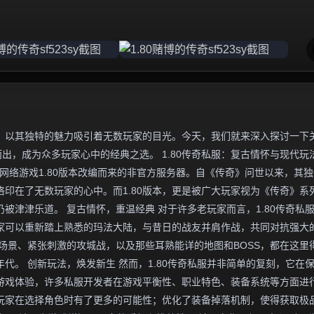
，以其独特的魅力吸引着无数玩家的目光。今天，我们就来深入探讨一下
而出，成为众多玩家心中的经典之选。 1.80传奇私服：复古情怀与现代玩
网络游戏1.80版本改编而来的非官方服务器。自《传奇》问世以来，其
印在了无数玩家的心中。而1.80版本，更是被广大玩家视为《传奇》系
被津津乐道。 复古情怀，重温经典 对于许多老玩家而言，1.80传奇私
家可以重新踏上熟悉的玛法大陆，与昔日的战友并肩作战，共同对抗强大
场景、紧张刺激的攻城战，以及那些耳熟能详的地图和BOSS，都在这里
代。 创新玩法，焕发新生 然而，1.80传奇私服并非简单的复刻，它在
游戏体验，许多私服开发者在游戏平衡性、职业特色、装备系统等方面进
玩家在选择角色时有了更多的可能性；优化了装备掉落机制，使得获取极