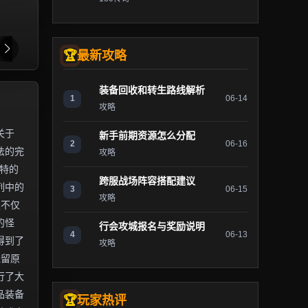
最新攻略
装备回收和转生路线解析
1
06-14
攻略
关于
新手前期资源怎么分配
2
06-16
法的完
攻略
独特的
跨服战场阵容搭配建议
列中的
3
06-15
攻略
服不仅
的怪
行会攻城报名与奖励说明
4
06-13
得到了
攻略
保留原
行了大
品装备
玩家热评