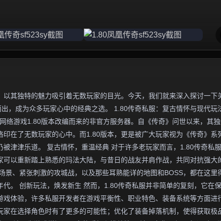
，以其独特的魅力吸引着无数玩家的目光。今天，我们就来深入探讨一下
而出，成为众多玩家心中的经典之选。 1.80传奇私服：复古情怀与现代玩
网络游戏1.80版本改编而来的非官方服务器。自《传奇》问世以来，其
印在了无数玩家的心中。而1.80版本，更是被广大玩家视为《传奇》系
被津津乐道。 复古情怀，重温经典 对于许多老玩家而言，1.80传奇私
家可以重新踏上熟悉的玛法大陆，与昔日的战友并肩作战，共同对抗强大
场景、紧张刺激的攻城战，以及那些耳熟能详的地图和BOSS，都在这里
代。 创新玩法，焕发新生 然而，1.80传奇私服并非简单的复刻，它在
游戏体验，许多私服开发者在游戏平衡性、职业特色、装备系统等方面进
玩家在选择角色时有了更多的可能性；优化了装备掉落机制，使得获取极