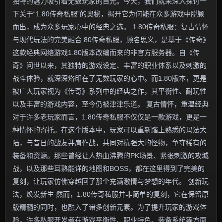
独特的魅力吸引着无数玩家的目光。今天，我们就来深入探讨一
下关于“1.80传奇私服”的奥秘，揭开它为何能在众多游戏中脱颖
而出，成为众多玩家心中的经典之选。 1.80传奇私服：复古情怀
与现代玩法的完美融合 80传奇私服，顾名思义，是基于《传奇》
这款经典网络游戏1.80版本改编而来的非官方服务器。自《传
奇》问世以来，其独特的游戏设定、丰富的职业体系以及刺激的
战斗体验，就深深烙印在了无数玩家的心中。而1.80版本，更是
被广大玩家视为《传奇》系列中的经典之作，其平衡性、耐玩性
以及丰富的游戏内容，至今仍被津津乐道。 复古情怀，重温经典
对于许多老玩家而言，1.80传奇私服不仅仅是一款游戏，更是一
种情怀的寄托。在这个版本中，玩家可以重新踏上熟悉的玛法大
陆，与昔日的战友并肩作战，共同对抗强大的怪物，争夺稀有的
装备和资源。那些曾经让人热血沸腾的PK场景、紧张刺激的攻城
战，以及那些耳熟能详的地图和BOSS，都在这里得到了完美的
复刻，让玩家仿佛穿越回了那个充满激情与梦想的年代。 创新玩
法，焕发新生 然而，1.80传奇私服并非简单的复刻，它在保留原
版精髓的同时，也融入了诸多创新元素。为了提升玩家的游戏体
验，许多私服开发者在游戏平衡性、职业特色、装备系统等方面