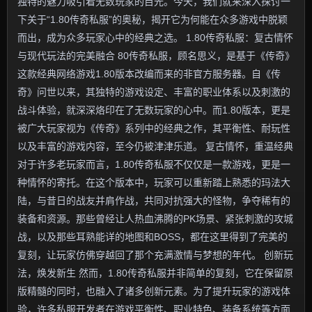
独特的魅力吸引着无数玩家的目光。今天，我们就来深入探讨一
下关于“1.80传奇私服”的奥秘，揭开它为何能在众多游戏中脱颖
而出，成为众多玩家心中的经典之选。 1.80传奇私服：复古情怀
与现代玩法的完美融合 80传奇私服，顾名思义，是基于《传奇》
这款经典网络游戏1.80版本改编而来的非官方服务器。自《传
奇》问世以来，其独特的游戏设定、丰富的职业体系以及刺激的
战斗体验，就深深烙印在了无数玩家的心中。而1.80版本，更是
被广大玩家视为《传奇》系列中的经典之作，其平衡性、耐玩性
以及丰富的游戏内容，至今仍被津津乐道。 复古情怀，重温经典
对于许多老玩家而言，1.80传奇私服不仅仅是一款游戏，更是一
种情怀的寄托。在这个版本中，玩家可以重新踏上熟悉的玛法大
陆，与昔日的战友并肩作战，共同对抗强大的怪物，争夺稀有的
装备和资源。那些曾经让人热血沸腾的PK场景、紧张刺激的攻城
战，以及那些耳熟能详的地图和BOSS，都在这里得到了完美的
复刻，让玩家仿佛穿越回了那个充满激情与梦想的年代。 创新玩
法，焕发新生 然而，1.80传奇私服并非简单的复刻，它在保留原
版精髓的同时，也融入了诸多创新元素。为了提升玩家的游戏体
验，许多私服开发者在游戏平衡性、职业特色、装备系统等方面